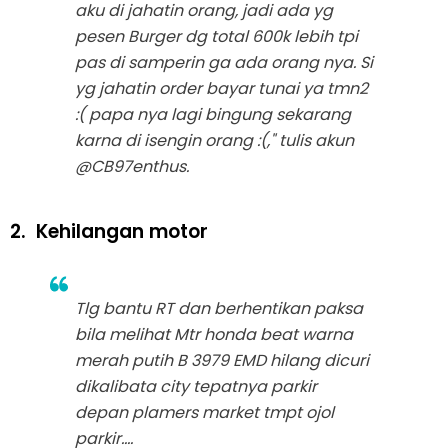
aku di jahatin orang, jadi ada yg
pesen Burger dg total 600k lebih tpi
pas di samperin ga ada orang nya. Si
yg jahatin order bayar tunai ya tmn2
:( papa nya lagi bingung sekarang
karna di isengin orang
:(,"
tulis akun
@CB97enthus.
2.
Kehilangan motor
Tlg bantu RT dan berhentikan paksa
bila melihat Mtr honda beat warna
merah putih B 3979 EMD hilang dicuri
dikalibata city tepatnya parkir
depan plamers market tmpt ojol
parkir....