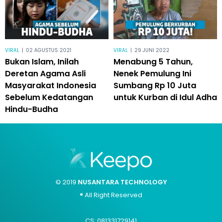
VIRAL
|
02 AGUSTUS 2021
VIRAL
|
29 JUNI 2022
Bukan Islam, Inilah
Menabung 5 Tahun,
Deretan Agama Asli
Nenek Pemulung Ini
Masyarakat Indonesia
Sumbang Rp 10 Juta
Sebelum Kedatangan
untuk Kurban di Idul Adha
Hindu-Budha
© 2019
NUSANTARA TECHNOLOGY
® All Right Reserved
CS: 081331729141