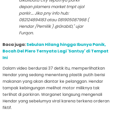
dikalibata city tepatnya parkir
depan plamers market tmpt ojol
parkir.... Jika pny info hub:
082124894183 atau 081905087968 (
Hendar /Pemilik ) @GrabID," ujar
Furqon.
Baca juga:
Sebulan Hilang hingga Ibunya Panik,
Bocah Del Piero Ternyata Lagi 'Santuy' di Tempat
Ini
Dalam video berdurasi 37 detik itu, memperlihatkan
Hendar yang sedang menenteng plastik putih berisi
makanan yang akan diantar ke pelanggan. Hendar
tampak kebingungan melihat motor miliknya tak
terlihat di parkiran. Warganet langsung mengenali
Hendar yang sebelumya viral karena terkena orderan
fiktif.