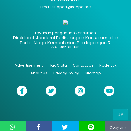
Email: support@keepo.me
Layanan pengaduan konsumen
Direktorat Jenderal Perlindungan Konsumen dan
Tertib Niaga Kementerian Perdagangan RI
WA : 085311111010
Advertisement
Hak Cipta
Contact Us
Kode Etik
About Us
Privacy Policy
Sitemap
UP
Copy Link