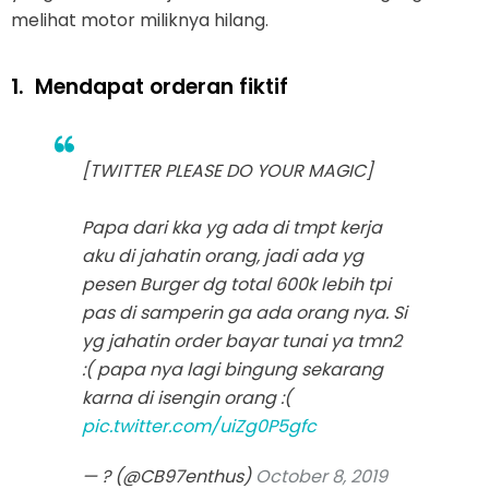
melihat motor miliknya hilang.
1.
Mendapat orderan fiktif
[TWITTER PLEASE DO YOUR MAGIC]
Papa dari kka yg ada di tmpt kerja
aku di jahatin orang, jadi ada yg
pesen Burger dg total 600k lebih tpi
pas di samperin ga ada orang nya. Si
yg jahatin order bayar tunai ya tmn2
:( papa nya lagi bingung sekarang
karna di isengin orang :(
pic.twitter.com/uiZg0P5gfc
— ? (@CB97enthus)
October 8, 2019