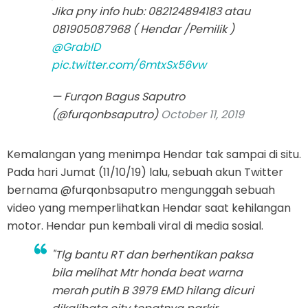
Jika pny info hub: 082124894183 atau
081905087968 ( Hendar /Pemilik )
@GrabID
pic.twitter.com/6mtxSx56vw
— Furqon Bagus Saputro
(@furqonbsaputro)
October 11, 2019
Kemalangan yang menimpa Hendar tak sampai di situ.
Pada hari Jumat (11/10/19) lalu, sebuah akun Twitter
bernama @furqonbsaputro mengunggah sebuah
video yang memperlihatkan Hendar saat kehilangan
motor. Hendar pun kembali viral di media sosial.
"Tlg bantu RT dan berhentikan paksa
bila melihat Mtr honda beat warna
merah putih B 3979 EMD hilang dicuri