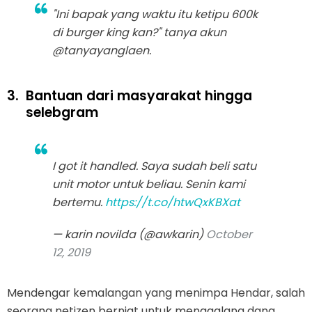
"Ini bapak yang waktu itu ketipu 600k
di burger king kan?" tanya akun
@tanyayanglaen.
3.
Bantuan dari masyarakat hingga
selebgram
I got it handled. Saya sudah beli satu
unit motor untuk beliau. Senin kami
bertemu.
https://t.co/htwQxKBXat
— karin novilda (@awkarin)
October
12, 2019
Mendengar kemalangan yang menimpa Hendar, salah
seorang netizen berniat untuk menggalang dana.