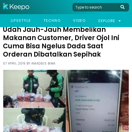
HOME
VIRAL
UDAH JAUH-JAUH MEMBELIKAN MAKANAN CUSTOMER, DRIVER
LIFESTYLE
TECHNO
VIDEO
EXPLORE
OJOL INI CUMA BISA NGELUS DADA SAAT ORDERAN DIBATALKAN SEPIHAK
Udah Jauh-Jauh Membelikan
Makanan Customer, Driver Ojol Ini
Cuma Bisa Ngelus Dada Saat
Orderan Dibatalkan Sepihak
07 APRIL 2019 BY
AMADEUS BIMA