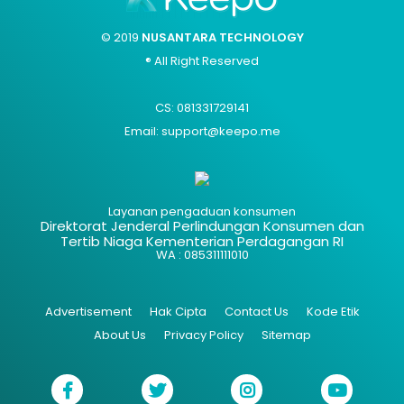
© 2019
NUSANTARA TECHNOLOGY
® All Right Reserved
CS: 081331729141
Email: support@keepo.me
Layanan pengaduan konsumen
Direktorat Jenderal Perlindungan Konsumen dan
Tertib Niaga Kementerian Perdagangan RI
WA : 085311111010
Advertisement
Hak Cipta
Contact Us
Kode Etik
About Us
Privacy Policy
Sitemap