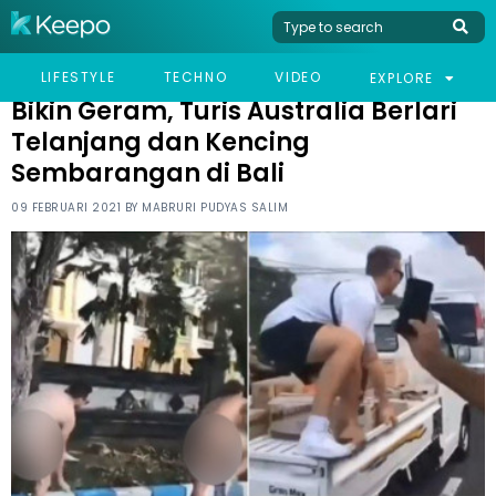
HOME
VIRAL
BIKIN GERAM, TURIS AUSTRALIA BERLARI TELANJANG DAN
LIFESTYLE
TECHNO
VIDEO
EXPLORE
KENCING SEMBARANGAN DI BALI
Bikin Geram, Turis Australia Berlari
Telanjang dan Kencing
Sembarangan di Bali
09 FEBRUARI 2021 BY
MABRURI PUDYAS SALIM