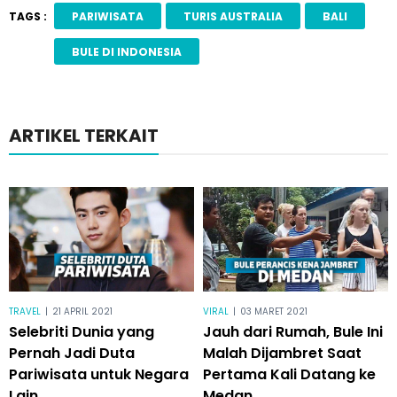
TAGS :
PARIWISATA
TURIS AUSTRALIA
BALI
BULE DI INDONESIA
ARTIKEL TERKAIT
TRAVEL
|
21 APRIL 2021
VIRAL
|
03 MARET 2021
Selebriti Dunia yang
Jauh dari Rumah, Bule Ini
Pernah Jadi Duta
Malah Dijambret Saat
Pariwisata untuk Negara
Pertama Kali Datang ke
Lain
Medan