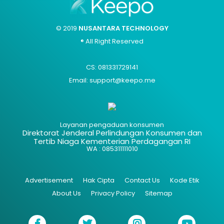
© 2019
NUSANTARA TECHNOLOGY
® All Right Reserved
CS: 081331729141
Email: support@keepo.me
Layanan pengaduan konsumen
Direktorat Jenderal Perlindungan Konsumen dan
Tertib Niaga Kementerian Perdagangan RI
WA : 085311111010
Advertisement
Hak Cipta
Contact Us
Kode Etik
About Us
Privacy Policy
Sitemap