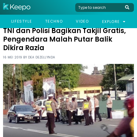
HOME
VIRAL
TNI DAN POLISI BAGIKAN TAKJIL GRATIS, PENGENDARA MALAH
LIFESTYLE
TECHNO
VIDEO
EXPLORE
PUTAR BALIK DIKIRA RAZIA
TNI dan Polisi Bagikan Takjil Gratis,
Pengendara Malah Putar Balik
Dikira Razia
16 MEI 2019 BY
DEA DEZELLYNDA