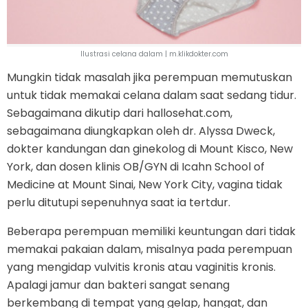
Ilustrasi celana dalam | m.klikdokter.com
Mungkin tidak masalah jika perempuan memutuskan
untuk tidak memakai celana dalam saat sedang tidur.
Sebagaimana dikutip dari hallosehat.com,
sebagaimana diungkapkan oleh dr. Alyssa Dweck,
dokter kandungan dan ginekolog di Mount Kisco, New
York, dan dosen klinis OB/GYN di Icahn School of
Medicine at Mount Sinai, New York City, vagina tidak
perlu ditutupi sepenuhnya saat ia tertdur.
Beberapa perempuan memiliki keuntungan dari tidak
memakai pakaian dalam, misalnya pada perempuan
yang mengidap vulvitis kronis atau vaginitis kronis.
Apalagi jamur dan bakteri sangat senang
berkembang di tempat yang gelap, hangat, dan