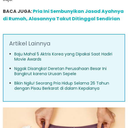
BACA JUGA:
Pria Ini Sembunyikan Jasad Ayahnya
di Rumah, Alasannya Takut Ditinggal Sendirian
Artikel Lainnya
Baju Mahal 5 Aktris Korea yang Dipakai Saat Hadiri
Movie Awards
Nggak Disangka! Deretan Perusahaan Besar Ini
Bangkrut karena Urusan Sepele
Bikin Ngilu! Seorang Pria Hidup Selama 26 Tahun
dengan Pisau Berkarat di dalam Kepalanya