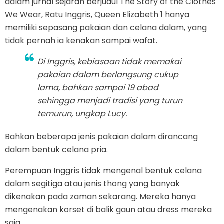
dalam jurnal sejarah berjudul The Story of the Clothes
We Wear, Ratu Inggris, Queen Elizabeth 1 hanya
memiliki sepasang pakaian dan celana dalam, yang
tidak pernah ia kenakan sampai wafat.
Di Inggris, kebiasaan tidak memakai
pakaian dalam berlangsung cukup
lama, bahkan sampai 19 abad
sehingga menjadi tradisi yang turun
temurun, ungkap Lucy.
Bahkan beberapa jenis pakaian dalam dirancang
dalam bentuk celana pria.
Perempuan Inggris tidak mengenal bentuk celana
dalam segitiga atau jenis thong yang banyak
dikenakan pada zaman sekarang. Mereka hanya
mengenakan korset di balik gaun atau dress mereka
saja.