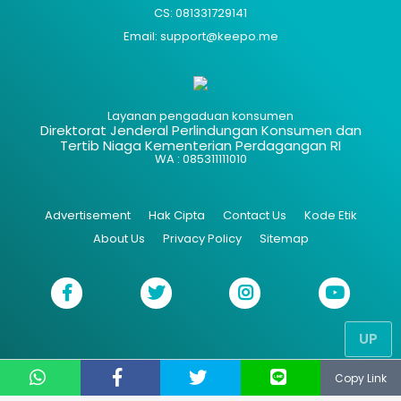
CS: 081331729141
Email: support@keepo.me
Layanan pengaduan konsumen
Direktorat Jenderal Perlindungan Konsumen dan
Tertib Niaga Kementerian Perdagangan RI
WA : 085311111010
Advertisement
Hak Cipta
Contact Us
Kode Etik
About Us
Privacy Policy
Sitemap
UP
Copy Link