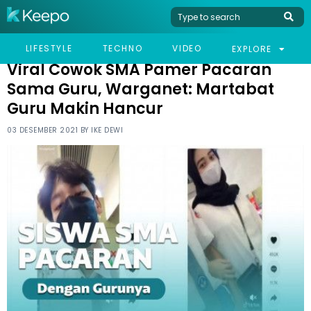
HOME
VIRAL
VIRAL COWOK SMA PAMER PACARAN SAMA GURU, WARGANET:
LIFESTYLE
TECHNO
VIDEO
EXPLORE
MARTABAT GURU MAKIN HANCUR
Viral Cowok SMA Pamer Pacaran
Sama Guru, Warganet: Martabat
Guru Makin Hancur
03 DESEMBER 2021 BY
IKE DEWI