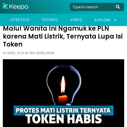
HOME
VIRAL
MALU! WANITA INI NGAMUK KE PLN KARENA MATI LISTRIK,
LIFESTYLE
TECHNO
VIDEO
EXPLORE
TERNYATA LUPA ISI TOKEN
Malu! Wanita Ini Ngamuk ke PLN
karena Mati Listrik, Ternyata Lupa Isi
Token
10 APRIL 2021 BY
DEA DEZELLYNDA