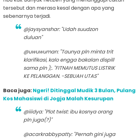
tersebut dan merasa kesal dengan apa yang
sebenarnya terjadi.
@jaysyanshar: "Udah suudzon
duluan"
@uwuwuman: "Taunya pln minta trit
klarifikasi, kalo engga bakalan dispill
sama pln );. "FITNAH MEMUTUS LISTRIK
KE PELANGGAN. -SEBUAH UTAS"
Baca juga:
Ngeri! Ditinggal Mudik 3 Bulan, Pulang
Kos Mahasiswi di Jogja Malah Kesurupan
@iiidya: "Plot twist: ibu kosnya orang
pln juga(?)"
@acarkrabbypatty: "Pernah gini juga