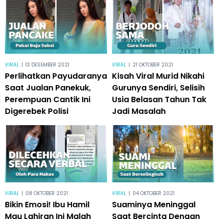
VIRAL
|
13 DESEMBER 2021
VIRAL
|
21 OKTOBER 2021
Perlihatkan Payudaranya
Kisah Viral Murid Nikahi
Saat Jualan Panekuk,
Gurunya Sendiri, Selisih
Perempuan Cantik Ini
Usia Belasan Tahun Tak
Digerebek Polisi
Jadi Masalah
VIRAL
|
08 OKTOBER 2021
VIRAL
|
04 OKTOBER 2021
Bikin Emosi! Ibu Hamil
Suaminya Meninggal
Mau Lahiran Ini Malah
Saat Bercinta Dengan