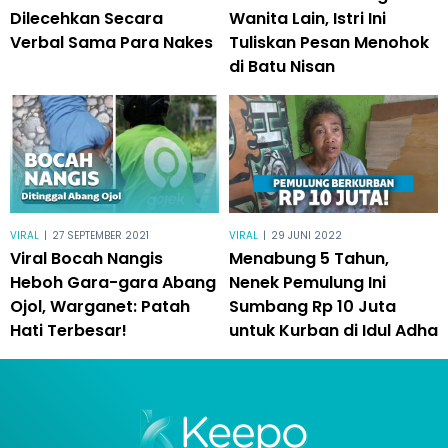
Dilecehkan Secara
Wanita Lain, Istri Ini
Verbal Sama Para Nakes
Tuliskan Pesan Menohok
di Batu Nisan
VIRAL
|
27 SEPTEMBER 2021
VIRAL
|
29 JUNI 2022
Viral Bocah Nangis
Menabung 5 Tahun,
Heboh Gara-gara Abang
Nenek Pemulung Ini
Ojol, Warganet: Patah
Sumbang Rp 10 Juta
Hati Terbesar!
untuk Kurban di Idul Adha