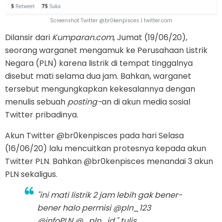
Screenshot Twitter @br0kenpisces | twitter.com
Dilansir dari
Kumparan.com
, Jumat (19/06/20),
seorang warganet mengamuk ke Perusahaan Listrik
Negara (PLN) karena listrik di tempat tinggalnya
disebut mati selama dua jam. Bahkan, warganet
tersebut mengungkapkan kekesalannya dengan
menulis sebuah
posting-
an di akun media sosial
Twitter pribadinya.
Akun Twitter @br0kenpisces pada hari Selasa
(16/06/20) lalu mencuitkan protesnya kepada akun
Twitter PLN. Bahkan @br0kenpisces menandai 3 akun
PLN sekaligus.
"ini mati listrik 2 jam lebih gak bener-
bener halo permisi @pln_123
@infoPLN @_pln_id," tulis