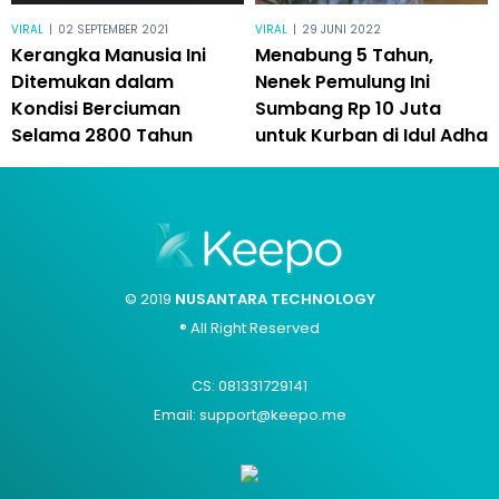
VIRAL
|
02 SEPTEMBER 2021
VIRAL
|
29 JUNI 2022
Kerangka Manusia Ini
Menabung 5 Tahun,
Ditemukan dalam
Nenek Pemulung Ini
Kondisi Berciuman
Sumbang Rp 10 Juta
Selama 2800 Tahun
untuk Kurban di Idul Adha
© 2019
NUSANTARA TECHNOLOGY
® All Right Reserved
CS: 081331729141
Email: support@keepo.me