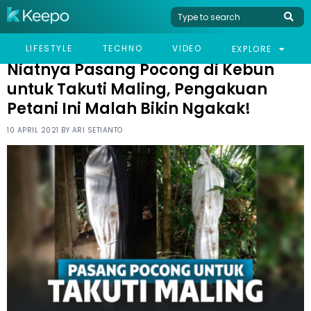
HOME
VIRAL
NIATNYA PASANG POCONG DI KEBUN UNTUK TAKUTI MALING,
LIFESTYLE
TECHNO
VIDEO
EXPLORE
PENGAKUAN PETANI INI MALAH BIKIN NGAKAK!
Niatnya Pasang Pocong di Kebun
untuk Takuti Maling, Pengakuan
Petani Ini Malah Bikin Ngakak!
10 APRIL 2021 BY
ARI SETIANTO