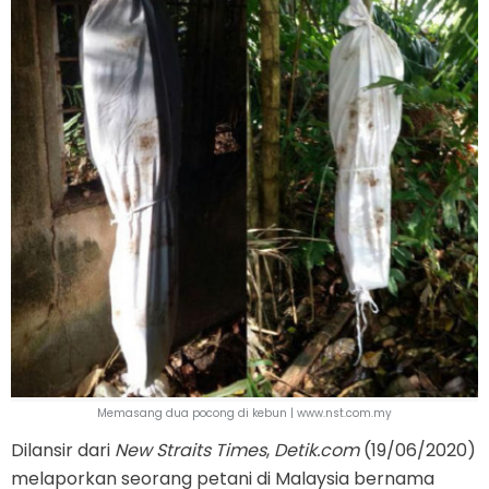
Memasang dua pocong di kebun | www.nst.com.my
Dilansir dari
New Straits Times
,
Detik.com
(19/06/2020)
melaporkan seorang petani di Malaysia bernama