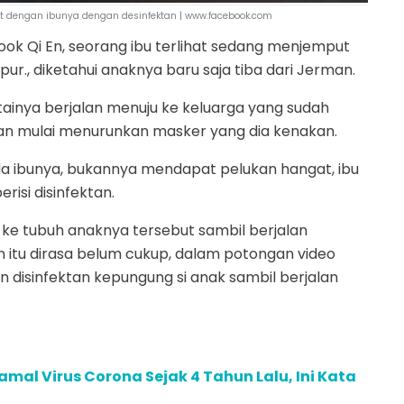
t dengan ibunya dengan desinfektan | www.facebook.com
ok Qi En, seorang ibu terlihat sedang menjemput
ur., diketahui anaknya baru saja tiba dari Jerman.
tainya berjalan menuju ke keluarga yang sudah
an mulai menurunkan masker yang dia kenakan.
a ibunya, bukannya mendapat pelukan hangat, ibu
isi disinfektan.
ke tubuh anaknya tersebut sambil berjalan
itu dirasa belum cukup, dalam potongan video
an disinfektan kepungung si anak sambil berjalan
amal Virus Corona Sejak 4 Tahun Lalu, Ini Kata