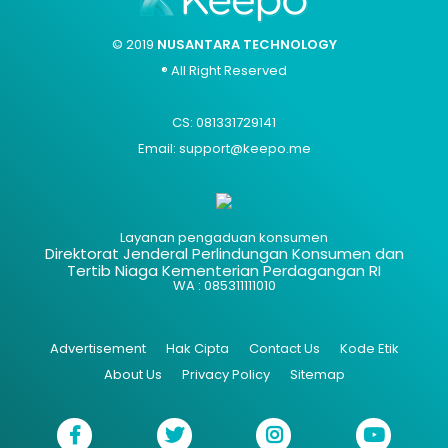
© 2019
NUSANTARA TECHNOLOGY
® All Right Reserved
CS: 081331729141
Email: support@keepo.me
Layanan pengaduan konsumen
Direktorat Jenderal Perlindungan Konsumen dan
Tertib Niaga Kementerian Perdagangan RI
WA : 085311111010
Advertisement
Hak Cipta
Contact Us
Kode Etik
About Us
Privacy Policy
Sitemap