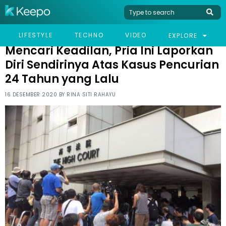
HOME
VIRAL
MENCARI KEADILAN, PRIA INI LAPORKAN DIRI SENDIRINYA ATAS
LIFESTYLE
TECHNO
VIDEO
EXPLORE
KASUS PENCURIAN 24 TAHUN YANG LALU
Mencari Keadilan, Pria Ini Laporkan
Diri Sendirinya Atas Kasus Pencurian
24 Tahun yang Lalu
16 DESEMBER 2020 BY
RINA SITI RAHAYU