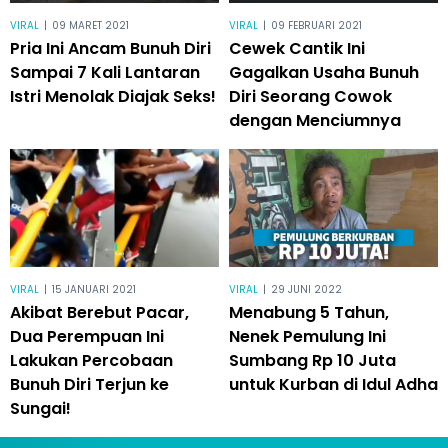
VIRAL
|
09 MARET 2021
VIRAL
|
09 FEBRUARI 2021
Pria Ini Ancam Bunuh Diri
Cewek Cantik Ini
Sampai 7 Kali Lantaran
Gagalkan Usaha Bunuh
Istri Menolak Diajak Seks!
Diri Seorang Cowok
dengan Menciumnya
VIRAL
|
15 JANUARI 2021
VIRAL
|
29 JUNI 2022
Akibat Berebut Pacar,
Menabung 5 Tahun,
Dua Perempuan Ini
Nenek Pemulung Ini
Lakukan Percobaan
Sumbang Rp 10 Juta
Bunuh Diri Terjun ke
untuk Kurban di Idul Adha
Sungai!