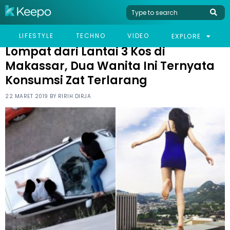
HOME
VIRAL
LOMPAT DARI LANTAI 3 KOS DI MAKASSAR, DUA WANITA INI
LIFESTYLE
TECHNO
VIDEO
EXPLORE
TERNYATA KONSUMSI ZAT TERLARANG
Lompat dari Lantai 3 Kos di
Makassar, Dua Wanita Ini Ternyata
Konsumsi Zat Terlarang
22 MARET 2019 BY
RIRIH DIRJA