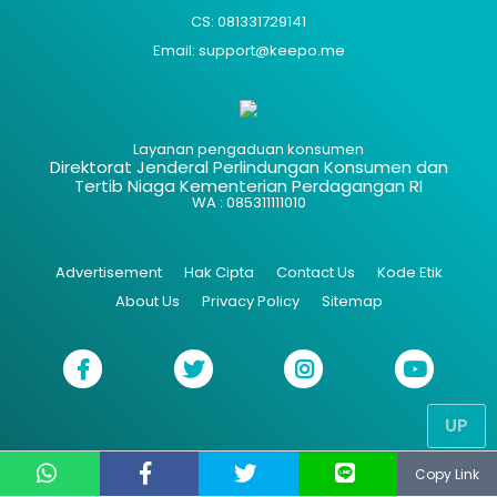
CS: 081331729141
Email: support@keepo.me
Layanan pengaduan konsumen
Direktorat Jenderal Perlindungan Konsumen dan
Tertib Niaga Kementerian Perdagangan RI
WA : 085311111010
Advertisement
Hak Cipta
Contact Us
Kode Etik
About Us
Privacy Policy
Sitemap
UP
Copy Link