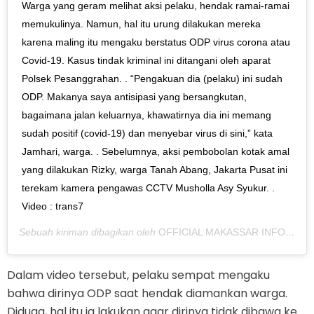
Warga yang geram melihat aksi pelaku, hendak ramai-ramai
memukulinya. Namun, hal itu urung dilakukan mereka
karena maling itu mengaku berstatus ODP virus corona atau
Covid-19. Kasus tindak kriminal ini ditangani oleh aparat
Polsek Pesanggrahan. . “Pengakuan dia (pelaku) ini sudah
ODP. Makanya saya antisipasi yang bersangkutan,
bagaimana jalan keluarnya, khawatirnya dia ini memang
sudah positif (covid-19) dan menyebar virus di sini,” kata
Jamhari, warga. . Sebelumnya, aksi pembobolan kotak amal
yang dilakukan Rizky, warga Tanah Abang, Jakarta Pusat ini
terekam kamera pengawas CCTV Musholla Asy Syukur. .
Video : trans7
Sebuah kiriman dibagikan oleh
OFFICIAL MAKASSAR INFO
(@mak
Dalam video tersebut, pelaku sempat mengaku
bahwa dirinya ODP saat hendak diamankan warga.
Diduga, hal itu ia lakukan agar dirinya tidak dibawa ke