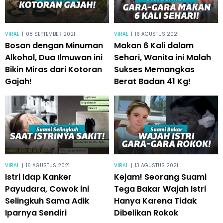
VIRAL
|
08 SEPTEMBER 2021
VIRAL
|
16 AGUSTUS 2021
Bosan dengan Minuman
Makan 6 Kali dalam
Alkohol, Dua Ilmuwan ini
Sehari, Wanita ini Malah
Bikin Miras dari Kotoran
Sukses Memangkas
Gajah!
Berat Badan 41 Kg!
VIRAL
|
16 AGUSTUS 2021
VIRAL
|
13 AGUSTUS 2021
Istri Idap Kanker
Kejam! Seorang Suami
Payudara, Cowok ini
Tega Bakar Wajah Istri
Selingkuh Sama Adik
Hanya Karena Tidak
Iparnya Sendiri
Dibelikan Rokok