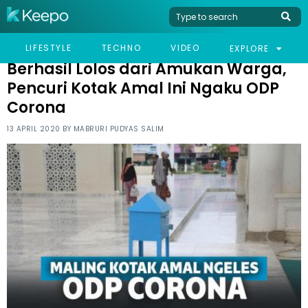
HOME
VIRAL
BERHASIL LOLOS DARI AMUKAN WARGA, PENCURI KOTAK AMAL INI
LIFESTYLE
TECHNO
VIDEO
EXPLORE
NGAKU ODP CORONA
Berhasil Lolos dari Amukan Warga,
Pencuri Kotak Amal Ini Ngaku ODP
Corona
13 APRIL 2020 BY
MABRURI PUDYAS SALIM