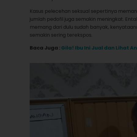
Kasus pelecehan seksual sepertinya memang 
jumlah pedofil juga semakin meningkat. Ent
memang dari dulu sudah banyak, kenyataann
semakin sering terekspos.
Baca Juga :
Gila! Ibu Ini Jual dan Lihat 