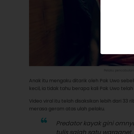
Pelaku pencabulan
Anak itu mengaku ditarik oleh Pak Uwo sebe
kecil, ia tidak tahu berapa kali Pak Uwo tel
Video viral itu telah disaksikan lebih dari 33
merasa geram atas ulah pelaku.
Predator kayak gini omnya
tulis salah satu warganet.