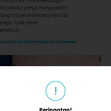
tahun ini. Pihak keluarga
a pelaku yang merupakan
Yang mawawancarainya itu
rja, tulis akun
rsebut.
Asal AS Ini Kini Berulah di Indonesia
!
Peringatan!