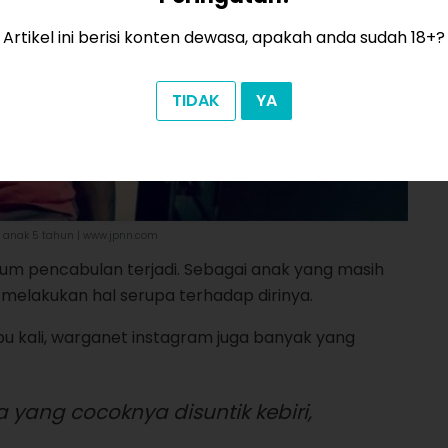
Artikel ini berisi konten dewasa, apakah anda sudah 18+?
TIDAK
YA
 anak 5 tahun | www.jpnn.com
lum pencabulan terjadi. Sebagai anak yang masih
ah melakukan hal serupa terhadap dirinya.
 ribu kali, warganet instagram juga banyak yang
 yang cocoknya disuntik kebiri,