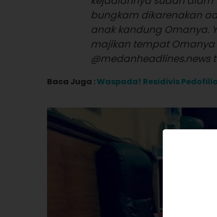
kejadiannya sudah dlam 1 
bungkam dikarenakan ad
anak kandung Omanya. 
majikan tempat Omanya ke
@medanheadlines.news te
Baca Juga :
Waspada! Residivis Pedofilia 