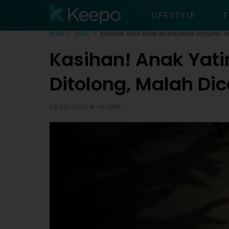
LIFESTYLE
T
HOME
VIRAL
KASIHAN! ANAK YATIM INI BUKANNYA DITOLONG, M
Kasihan! Anak Yati
Ditolong, Malah Dic
29 JULI 2020 BY
IKE DEWI