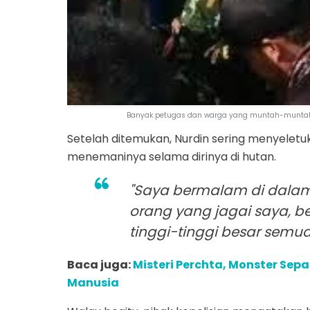
Banyak petugas dan warga yang muntah-muntah da
Setelah ditemukan, Nurdin sering menyeletu
menemaninya selama dirinya di hutan.
"Saya bermalam di dala
orang yang jagai saya, b
tinggi-tinggi besar semua,
Baca juga:
Misteri Perchta, Monster Se
Manusia