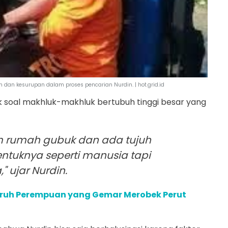
n kesurupan dalam proses pencarian Nurdin. | hot.grid.id
k soal makhluk-makhluk bertubuh tinggi besar yang
m rumah gubuk dan ada tujuh
entuknya seperti manusia tapi
" ujar Nurdin.
paruh Perempuan yang Gemar Merobek Perut