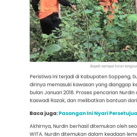
Bupati sampai turun langsung
Peristiwa ini terjadi di Kabupaten Soppeng, 
dirinya memasuki kawasan yang dianggap ker
bulan Januari 2018. Proses pencarian Nurdin
Kaswadi Razak, dan melibatkan bantuan da
Baca juga:
Pasangan Ini Nyari Persetuju
Akhirnya, Nurdin berhasil ditemukan oleh se
WITA. Nurdin ditemukan dalam keadaan lemas