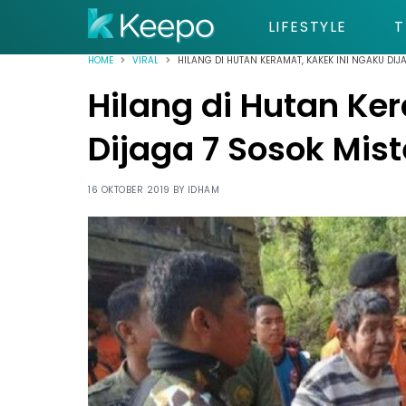
LIFESTYLE
T
HOME
VIRAL
HILANG DI HUTAN KERAMAT, KAKEK INI NGAKU DIJ
Hilang di Hutan Ke
Dijaga 7 Sosok Mist
16 OKTOBER 2019 BY
IDHAM