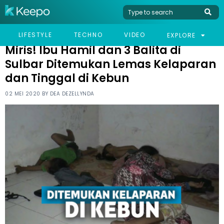
HOME
VIRAL
MIRIS! IBU HAMIL DAN 3 BALITA DI SULBAR DITEMUKAN LEMAS
LIFESTYLE
TECHNO
VIDEO
EXPLORE
KELAPARAN DAN TINGGAL DI KEBUN
Miris! Ibu Hamil dan 3 Balita di
Sulbar Ditemukan Lemas Kelaparan
dan Tinggal di Kebun
02 MEI 2020 BY
DEA DEZELLYNDA