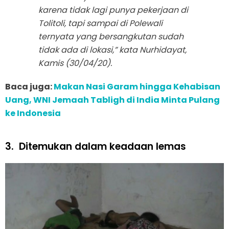
karena tidak lagi punya pekerjaan di
Tolitoli, tapi sampai di Polewali
ternyata yang bersangkutan sudah
tidak ada di lokasi,” kata Nurhidayat,
Kamis (30/04/20).
Baca juga:
Makan Nasi Garam hingga Kehabisan
Uang, WNI Jemaah Tabligh di India Minta Pulang
ke Indonesia
3.
Ditemukan dalam keadaan lemas