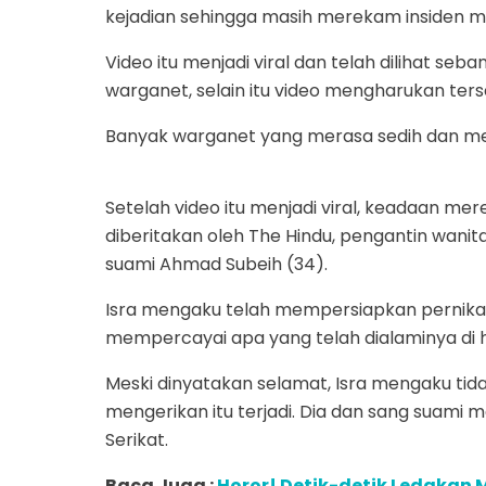
kejadian sehingga masih merekam insiden me
Video itu menjadi viral dan telah dilihat seban
warganet, selain itu video mengharukan terse
Banyak warganet yang merasa sedih dan me
Setelah video itu menjadi viral, keadaan m
diberitakan oleh The Hindu, pengantin wanit
suami Ahmad Subeih (34).
Isra mengaku telah mempersiapkan pernikaha
mempercayai apa yang telah dialaminya di ha
Meski dinyatakan selamat, Isra mengaku tida
mengerikan itu terjadi. Dia dan sang suami
Serikat.
Baca Juga :
Horor! Detik-detik Ledakan 