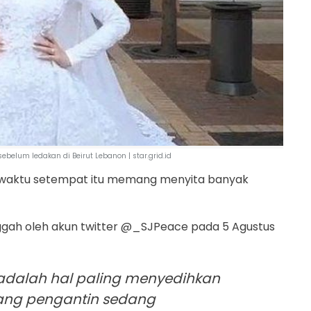
belum ledakan di Beirut Lebanon | star.grid.id
re waktu setempat itu memang menyita banyak
nggah oleh akun twitter @_SJPeace pada 5 Agustus
i adalah hal paling menyedihkan
rang pengantin sedang