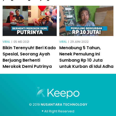
VIRAL
|
05 MEI 2021
VIRAL
|
29 JUNI 2022
Bikin Terenyuh! Beri Kado
Menabung 5 Tahun,
Spesial, Seorang Ayah
Nenek Pemulung Ini
Berjuang Berhenti
Sumbang Rp 10 Juta
Merokok Demi Putrinya
untuk Kurban di Idul Adha
© 2019
NUSANTARA TECHNOLOGY
® All Right Reserved