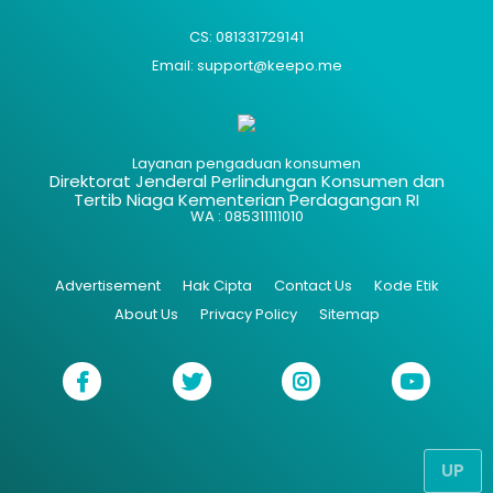
CS: 081331729141
Email: support@keepo.me
Layanan pengaduan konsumen
Direktorat Jenderal Perlindungan Konsumen dan
Tertib Niaga Kementerian Perdagangan RI
WA : 085311111010
Advertisement
Hak Cipta
Contact Us
Kode Etik
About Us
Privacy Policy
Sitemap
UP