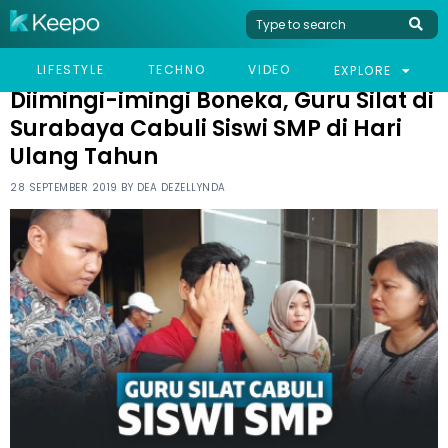
HOME
VIRAL
DIIMINGI-IMINGI BONEKA, GURU SILAT DI SURABAYA CABULI
LIFESTYLE
TECHNO
VIDEO
EXPLORE
SISWI SMP DI HARI ULANG TAHUN
Diimingi-imingi Boneka, Guru Silat di
Surabaya Cabuli Siswi SMP di Hari
Ulang Tahun
28 SEPTEMBER 2019 BY
DEA DEZELLYNDA