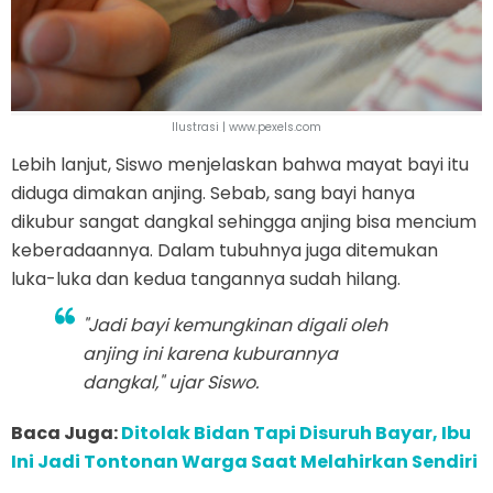
Ilustrasi | www.pexels.com
Lebih lanjut, Siswo menjelaskan bahwa mayat bayi itu
diduga dimakan anjing. Sebab, sang bayi hanya
dikubur sangat dangkal sehingga anjing bisa mencium
keberadaannya. Dalam tubuhnya juga ditemukan
luka-luka dan kedua tangannya sudah hilang.
"Jadi bayi kemungkinan digali oleh
anjing ini karena kuburannya
dangkal," ujar Siswo.
Baca Juga:
Ditolak Bidan Tapi Disuruh Bayar, Ibu
Ini Jadi Tontonan Warga Saat Melahirkan Sendiri