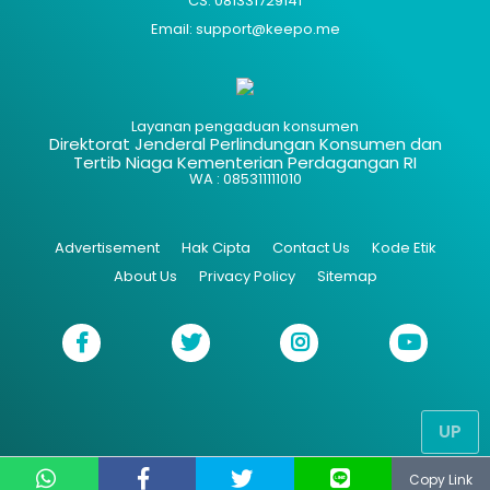
CS: 081331729141
Email: support@keepo.me
Layanan pengaduan konsumen
Direktorat Jenderal Perlindungan Konsumen dan
Tertib Niaga Kementerian Perdagangan RI
WA : 085311111010
Advertisement
Hak Cipta
Contact Us
Kode Etik
About Us
Privacy Policy
Sitemap
UP
Copy Link