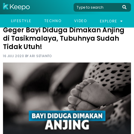
HOME
VIRAL
GEGER BAYI DIDUGA DIMAKAN ANJING DI TASIKMALAYA,
LIFESTYLE
TECHNO
VIDEO
EXPLORE
TUBUHNYA SUDAH TIDAK UTUH!
Geger Bayi Diduga Dimakan Anjing
di Tasikmalaya, Tubuhnya Sudah
Tidak Utuh!
16 JULI 2020 BY
ARI SETIANTO