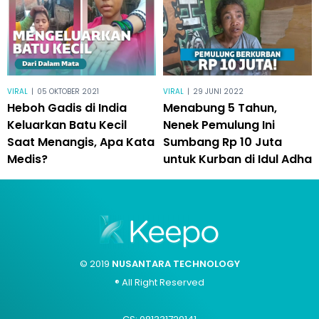
VIRAL
|
05 OKTOBER 2021
VIRAL
|
29 JUNI 2022
Heboh Gadis di India
Menabung 5 Tahun,
Keluarkan Batu Kecil
Nenek Pemulung Ini
Saat Menangis, Apa Kata
Sumbang Rp 10 Juta
Medis?
untuk Kurban di Idul Adha
© 2019
NUSANTARA TECHNOLOGY
® All Right Reserved