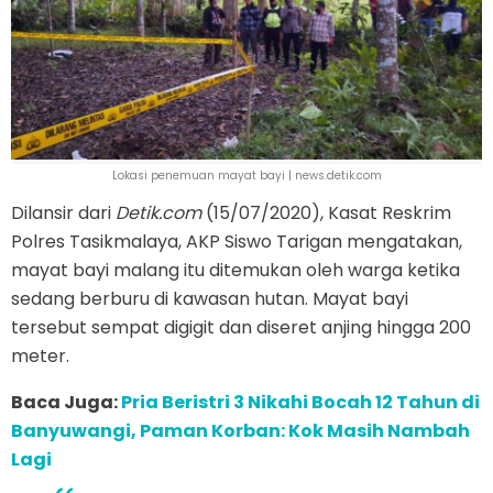
Lokasi penemuan mayat bayi | news.detik.com
Dilansir dari
Detik.com
(15/07/2020), Kasat Reskrim
Polres Tasikmalaya, AKP Siswo Tarigan mengatakan,
mayat bayi malang itu ditemukan oleh warga ketika
sedang berburu di kawasan hutan. Mayat bayi
tersebut sempat digigit dan diseret anjing hingga 200
meter.
Baca Juga:
Pria Beristri 3 Nikahi Bocah 12 Tahun di
Banyuwangi, Paman Korban: Kok Masih Nambah
Lagi