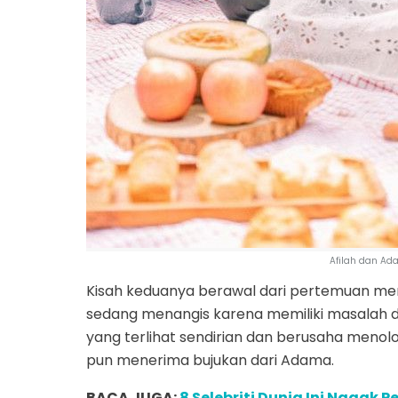
Afilah dan Ad
Kisah keduanya berawal dari pertemuan merek
sedang menangis karena memiliki masalah 
yang terlihat sendirian dan berusaha menolo
pun menerima bujukan dari Adama.
BACA JUGA:
8 Selebriti Dunia Ini Nggak