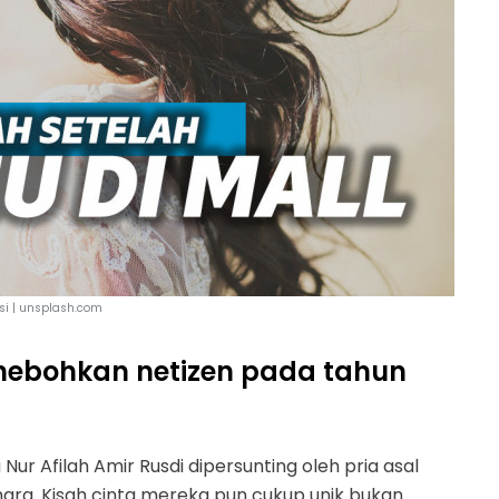
asi | unsplash.com
ebohkan netizen pada tahun
ur Afilah Amir Rusdi dipersunting oleh pria asal
a. Kisah cinta mereka pun cukup unik bukan