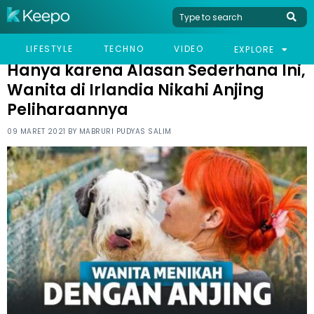
HOME
VIRAL
HANYA KARENA ALASAN SEDERHANA INI, WANITA DI IRLANDIA
LIFESTYLE
TECHNO
VIDEO
EXPLORE
NIKAHI ANJING PELIHARAANNYA
Hanya karena Alasan Sederhana Ini,
Wanita di Irlandia Nikahi Anjing
Peliharaannya
09 MARET 2021 BY
MABRURI PUDYAS SALIM