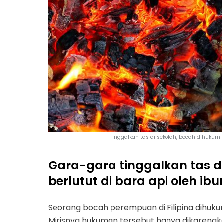
Tinggalkan tas di sekolah, bocah dihukum 
Gara-gara tinggalkan tas di
berlutut di bara api oleh ibu
Seorang bocah perempuan di Filipina dihukum
Mirisnya hukuman tersebut hanya dikarenak