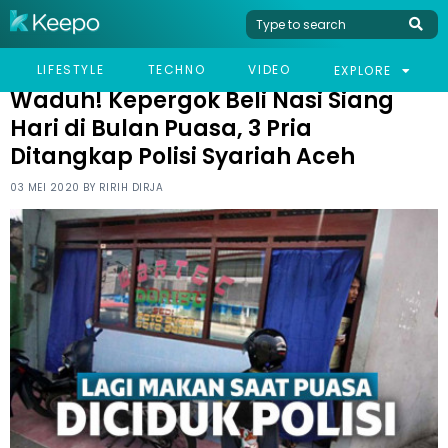
HOME
VIRAL
WADUH! KEPERGOK BELI NASI SIANG HARI DI BULAN PUASA, 3
LIFESTYLE
TECHNO
VIDEO
EXPLORE
PRIA DITANGKAP POLISI SYARIAH ACEH
Waduh! Kepergok Beli Nasi Siang
Hari di Bulan Puasa, 3 Pria
Ditangkap Polisi Syariah Aceh
03 MEI 2020 BY
RIRIH DIRJA