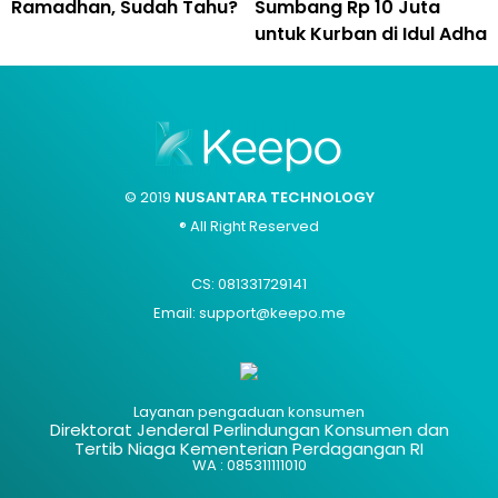
Ramadhan, Sudah Tahu?
Sumbang Rp 10 Juta
untuk Kurban di Idul Adha
© 2019
NUSANTARA TECHNOLOGY
® All Right Reserved
CS: 081331729141
Email: support@keepo.me
Layanan pengaduan konsumen
Direktorat Jenderal Perlindungan Konsumen dan
Tertib Niaga Kementerian Perdagangan RI
WA : 085311111010