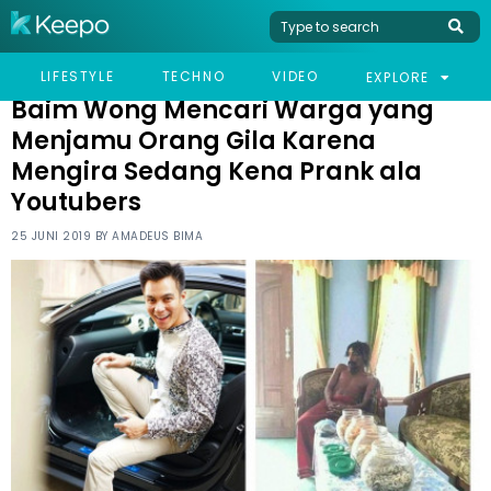
HOME
VIRAL
BAIM WONG MENCARI WARGA YANG MENJAMU ORANG GILA
LIFESTYLE
TECHNO
VIDEO
EXPLORE
KARENA MENGIRA SEDANG KENA PRANK ALA YOUTUBERS
Baim Wong Mencari Warga yang
Menjamu Orang Gila Karena
Mengira Sedang Kena Prank ala
Youtubers
25 JUNI 2019 BY
AMADEUS BIMA