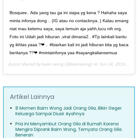
Bosquee.. Ada yang tau ga ini siapa yg kena ? Hahaha saya
minta infonya dong .. (IG atau no contacknya..) Kalau emang
niat mau ketemu saya, saya temuin aja yahh,lucu nih org..
Foto ini Udah jadi hiburan ,viral dimana2.. #Tp lainkali bantu
yg ikhlas yaaa ?❤ .. #biarkan kali ini jadi hiburan kita yg baca
beritanya ??❤ #mintainfonya yaa #sayangkaliansemua
A post shared by
baim wong
(@baimwong) on
Jun 14, 2019 at 12:50am PDT
Artikel Lainnya
8 Momen Baim Wong Jadi Orang Gila, Bikin Geger
Keluarga Sampai Diusir Ayahnya
Pria Ini Menyambut Orang Gila di Rumah Karena
Mengira Diprank Baim Wong, Ternyata Orang Gila
Beneran