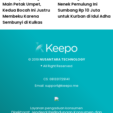
Main Petak Umpet,
Nenek Pemulung Ini
Kedua Bocah Ini Justru
Sumbang Rp 10 Juta
Membeku Karena
untuk Kurban di Idul Adha
Sembunyi di Kulkas
© 2019
NUSANTARA TECHNOLOGY
® All Right Reserved
CS: 081331729141
Email: support@keepo.me
Layanan pengaduan konsumen
Direktorat Jenderal Perlindungan Konsumen dan