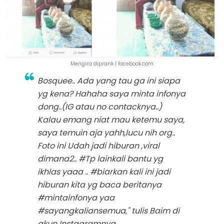
Mengira diprank | facebook.com
Bosquee.. Ada yang tau ga ini siapa
yg kena? Hahaha saya minta infonya
dong
..(IG atau no contacknya..)
Kalau emang niat mau ketemu saya,
saya temuin aja yahh,lucu nih org..
Foto ini Udah jadi hiburan ,viral
dimana2.. #Tp lainkali bantu yg
ikhlas yaaa .. #biarkan kali ini jadi
hiburan kita yg baca beritanya
#mintainfonya yaa
#sayangkaliansemua
," tulis Baim di
akun Instagramnya.