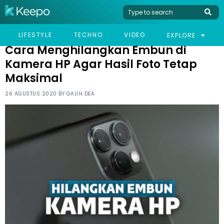
HOME
TECHNO
CARA MENGHILANGKAN EMBUN DI KAMERA HP AGAR HASIL
LIFESTYLE
TECHNO
VIDEO
EXPLORE
FOTO TETAP MAKSIMAL
Cara Menghilangkan Embun di
Kamera HP Agar Hasil Foto Tetap
Maksimal
26 AGUSTUS 2020 BY
GALIH DEA