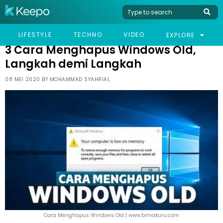
HOME
TECHNO
3 CARA MENGHAPUS WINDOWS OLD, LANGKAH DEMI LANGKAH
LIFESTYLE
TECHNO
VIDEO
EXPLORE
3 Cara Menghapus Windows Old,
Langkah demi Langkah
08 MEI 2020 BY
MOHAMMAD SYAHRIAL
Cara Menghapus Windows Old | www.bimakuru.com