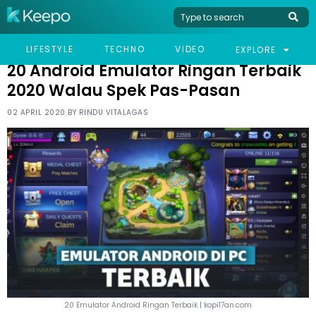
HOME
TECHNO
20 ANDROID EMULATOR RINGAN TERBAIK 2020 WALAU SPEK
LIFESTYLE
TECHNO
VIDEO
EXPLORE
PAS-PASAN
20 Android Emulator Ringan Terbaik
2020 Walau Spek Pas-Pasan
02 APRIL 2020 BY
RINDU VITALAGAS
20 Emulator Android Ringan Terbaik | kopi17an.com