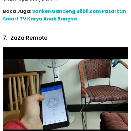
Baca Juga:
Sanken Gandeng Blibli.com Pasarkan
Smart TV Karya Anak Bangsa
7.
ZaZa Remote