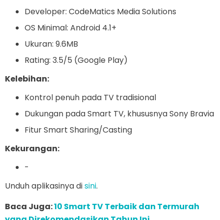
Developer: CodeMatics Media Solutions
OS Minimal: Android 4.1+
Ukuran: 9.6MB
Rating: 3.5/5 (Google Play)
Kelebihan:
Kontrol penuh pada TV tradisional
Dukungan pada Smart TV, khususnya Sony Bravia
Fitur Smart Sharing/Casting
Kekurangan:
-
Unduh aplikasinya di
sini
.
Baca Juga:
10 Smart TV Terbaik dan Termurah
yang Direkomendasikan Tahun Ini