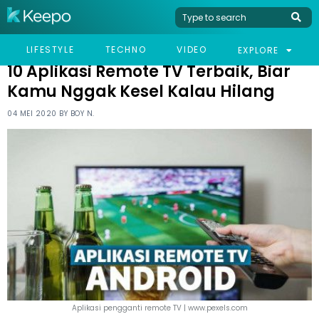
HOME
TECHNO
10 APLIKASI REMOTE TV TERBAIK, BIAR KAMU NGGAK KESEL
LIFESTYLE
TECHNO
VIDEO
EXPLORE
KALAU HILANG
10 Aplikasi Remote TV Terbaik, Biar
Kamu Nggak Kesel Kalau Hilang
04 MEI 2020 BY
BOY N.
Aplikasi pengganti remote TV | www.pexels.com