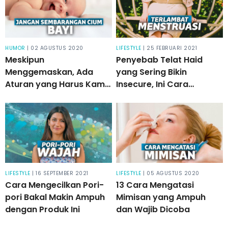
HUMOR
| 02 AGUSTUS 2020
LIFESTYLE
| 25 FEBRUARI 2021
Meskipun
Penyebab Telat Haid
Menggemaskan, Ada
yang Sering Bikin
Aturan yang Harus Kamu
Insecure, Ini Cara
Pahami Sebelum
Menormalkannya!
Mencium Bayi
LIFESTYLE
| 16 SEPTEMBER 2021
LIFESTYLE
| 05 AGUSTUS 2020
Cara Mengecilkan Pori-
13 Cara Mengatasi
pori Bakal Makin Ampuh
Mimisan yang Ampuh
dengan Produk Ini
dan Wajib Dicoba