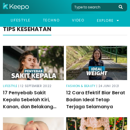
LIFESTYLE
TECHNO
VIDEO
EXPLORE
TIPS KESEHATAN
LIFESTYLE
| 12 SEPTEMBER 2022
FASHION & BEAUTY
| 24 JUNI 2021
17 Penyebab Sakit
12 Cara Efektif Biar Berat
Kepala Sebelah Kiri,
Badan Ideal Tetap
Kanan, dan Belakang
Terjaga Selamanya
yang Harus Diwaspadai