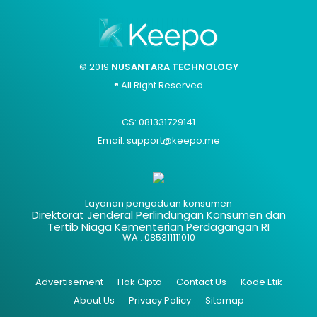
© 2019
NUSANTARA TECHNOLOGY
® All Right Reserved
CS: 081331729141
Email: support@keepo.me
Layanan pengaduan konsumen
Direktorat Jenderal Perlindungan Konsumen dan
Tertib Niaga Kementerian Perdagangan RI
WA : 085311111010
Advertisement
Hak Cipta
Contact Us
Kode Etik
About Us
Privacy Policy
Sitemap