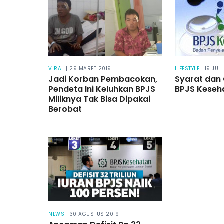
VIRAL
| 29 MARET 2019
LIFESTYLE
| 19 JUL
Jadi Korban Pembacokan,
Syarat dan
Pendeta Ini Keluhkan BPJS
BPJS Keseha
Miliknya Tak Bisa Dipakai
Berobat
NEWS
| 30 AGUSTUS 2019