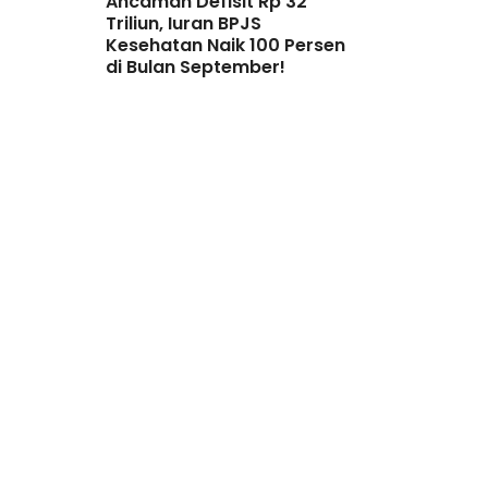
Ancaman Defisit Rp 32
Triliun, Iuran BPJS
Kesehatan Naik 100 Persen
di Bulan September!