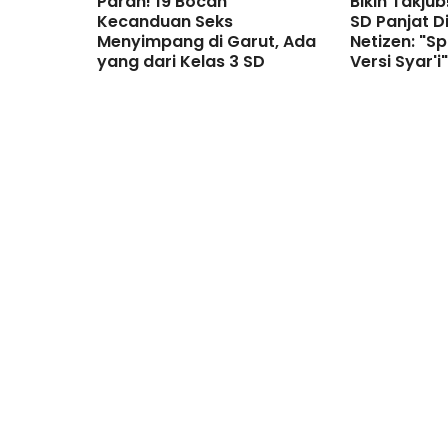
Parah! 19 Bocah
Bikin Takjub!
Kecanduan Seks
SD Panjat D
Menyimpang di Garut, Ada
Netizen: "
yang dari Kelas 3 SD
Versi Syar'i"