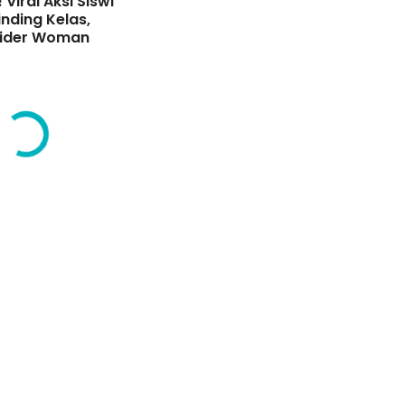
 Viral Aksi Siswi
inding Kelas,
Spider Woman