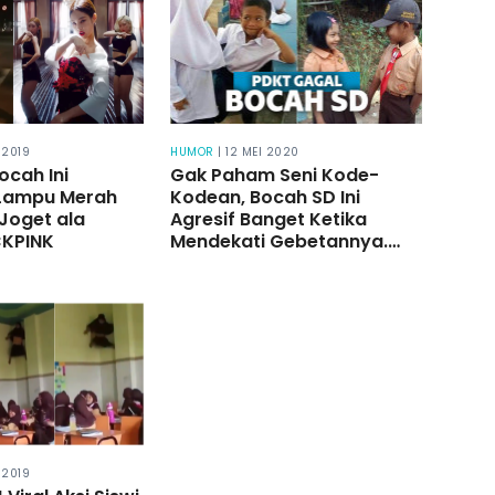
 2019
HUMOR
| 12 MEI 2020
Bocah Ini
Gak Paham Seni Kode-
Lampu Merah
Kodean, Bocah SD Ini
Joget ala
Agresif Banget Ketika
CKPINK
Mendekati Gebetannya.
Sayang, Balasan Gebetan
Menyakitkan
 2019