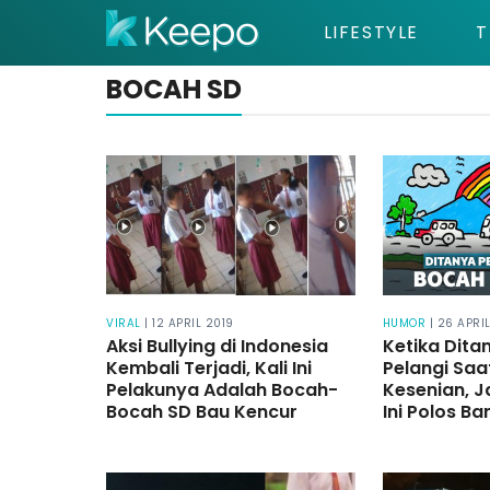
LIFESTYLE
T
BOCAH SD
VIRAL
| 12 APRIL 2019
HUMOR
| 26 APRI
Aksi Bullying di Indonesia
Ketika Dita
Kembali Terjadi, Kali Ini
Pelangi Saat
Pelakunya Adalah Bocah-
Kesenian, 
Bocah SD Bau Kencur
Ini Polos Ba
Dibuat Ter