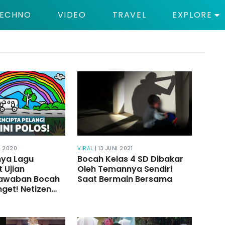
ECHNO
VIDEO
TRAVEL
EXPLORE
L 2020
VIRAL
| 13 JUNI 2021
nya Lagu
Bocah Kelas 4 SD Dibakar
 Ujian
Oleh Temannya Sendiri
Jawaban Bocah
Saat Bermain Bersama
nget! Netizen
tawa