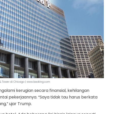
 & Tower di Chicago | www.booking.com
ami kerugian secara finansial, kehilangan
tai pekerjaannya. “Saya tidak tau harus berkata
ng,” ujar Trump.