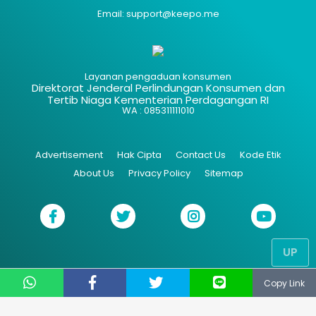
Email: support@keepo.me
Layanan pengaduan konsumen
Direktorat Jenderal Perlindungan Konsumen dan
Tertib Niaga Kementerian Perdagangan RI
WA : 085311111010
Advertisement
Hak Cipta
Contact Us
Kode Etik
About Us
Privacy Policy
Sitemap
UP
Copy Link