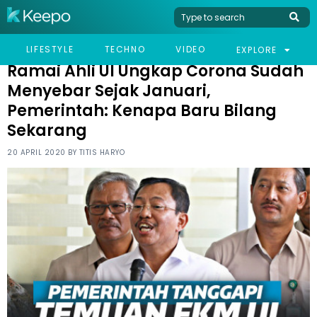
HOME
NEWS
RAMAI AHLI UI UNGKAP CORONA SUDAH MENYEBAR SEJAK
LIFESTYLE
TECHNO
VIDEO
EXPLORE
JANUARI, PEMERINTAH: KENAPA BARU BILANG SEKARANG
Ramai Ahli UI Ungkap Corona Sudah
Menyebar Sejak Januari,
Pemerintah: Kenapa Baru Bilang
Sekarang
20 APRIL 2020 BY
TITIS HARYO