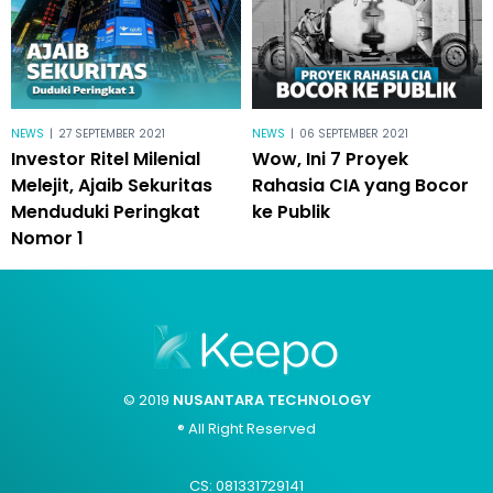
NEWS
|
27 SEPTEMBER 2021
NEWS
|
06 SEPTEMBER 2021
Investor Ritel Milenial
Wow, Ini 7 Proyek
Melejit, Ajaib Sekuritas
Rahasia CIA yang Bocor
Menduduki Peringkat
ke Publik
Nomor 1
© 2019
NUSANTARA TECHNOLOGY
® All Right Reserved
CS: 081331729141