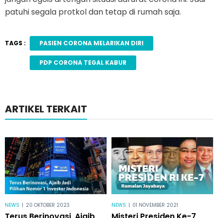
patuhi segala protkol dan tetap di rumah saja.
TAGS :
PASIEN CORONA MELARIKAN DIRI
PDP CORONA TEGAL KABUR
ARTIKEL TERKAIT
NEWS
|
20 OKTOBER 2023
NEWS
|
01 NOVEMBER 2021
Terus Berinovasi, Ajaib
Misteri Presiden Ke-7