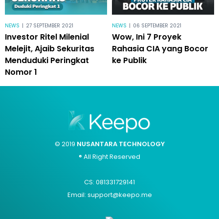
NEWS
|
27 SEPTEMBER 2021
NEWS
|
06 SEPTEMBER 2021
Investor Ritel Milenial
Wow, Ini 7 Proyek
Melejit, Ajaib Sekuritas
Rahasia CIA yang Bocor
Menduduki Peringkat
ke Publik
Nomor 1
© 2019
NUSANTARA TECHNOLOGY
® All Right Reserved
CS: 081331729141
Email: support@keepo.me