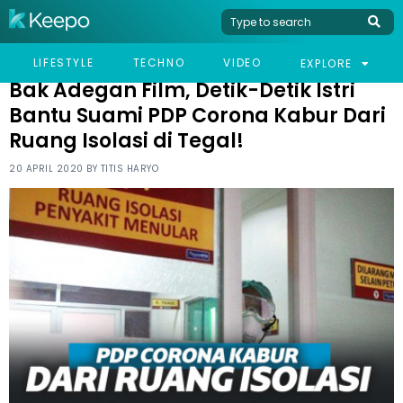
HOME
NEWS
BAK ADEGAN FILM, DETIK-DETIK ISTRI BANTU SUAMI PDP CORONA
LIFESTYLE
TECHNO
VIDEO
EXPLORE
KABUR DARI RUANG ISOLASI DI TEGAL!
Bak Adegan Film, Detik-Detik Istri
Bantu Suami PDP Corona Kabur Dari
Ruang Isolasi di Tegal!
20 APRIL 2020 BY
TITIS HARYO