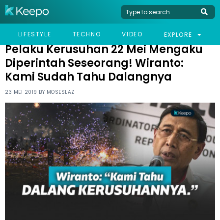
HOME
NEWS
PELAKU KERUSUHAN 22 MEI MENGAKU DIPERINTAH SESEORANG!
LIFESTYLE
TECHNO
VIDEO
EXPLORE
WIRANTO: KAMI SUDAH TAHU DALANGNYA
Pelaku Kerusuhan 22 Mei Mengaku
Diperintah Seseorang! Wiranto:
Kami Sudah Tahu Dalangnya
23 MEI 2019 BY
MOSESLAZ