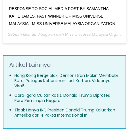
RESPONSE TO SOCIAL MEDIA POST BY SAMANTHA
KATIE JAMES, PAST WINNER OF MISS UNIVERSE
MALAYSIA - MISS UNIVERSE MALAYSIA ORGANIZATION
Sebuah kiriman dibagikan oleh
Miss Universe Malaysia Org.
(@mis
Artikel Lainnya
Hong Kong Bergejolak, Demonstran Makin Membabi
Buta, Petugas Kebersihan Jadi Korban, Videonya
Viral!
Gara-gara Cuitan Rasis, Donald Trump Diprotes
Para Pemimpin Negara
Tidak Hanya INF, Presiden Donald Trump Keluarkan
Amerika dari 4 Pakta Internasional Ini