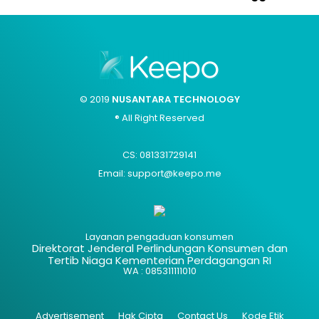
© 2019
NUSANTARA TECHNOLOGY
® All Right Reserved
CS: 081331729141
Email: support@keepo.me
Layanan pengaduan konsumen
Direktorat Jenderal Perlindungan Konsumen dan
Tertib Niaga Kementerian Perdagangan RI
WA : 085311111010
Advertisement
Hak Cipta
Contact Us
Kode Etik