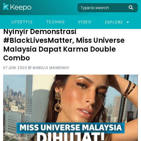
HOME
NEWS
NYINYIR DEMONSTRASI #BLACKLIVESMATTER, MISS UNIVERSE
LIFESTYLE
TECHNO
VIDEO
EXPLORE
MALAYSIA DAPAT KARMA DOUBLE COMBO
Nyinyir Demonstrasi
#BlackLivesMatter, Miss Universe
Malaysia Dapat Karma Double
Combo
07 JUNI 2020 BY
MABULLA MAIMUNAH