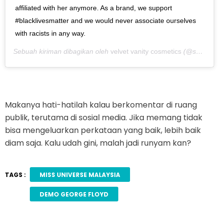
affiliated with her anymore. As a brand, we support
#blacklivesmatter and we would never associate ourselves
with racists in any way.
Sebuah kiriman dibagikan oleh
velvet vanity cosmetics
(@shopvelvetvanity) pada
Makanya hati-hatilah kalau berkomentar di ruang
publik, terutama di sosial media. Jika memang tidak
bisa mengeluarkan perkataan yang baik, lebih baik
diam saja. Kalu udah gini, malah jadi runyam kan?
TAGS :
MISS UNIVERSE MALAYSIA
DEMO GEORGE FLOYD