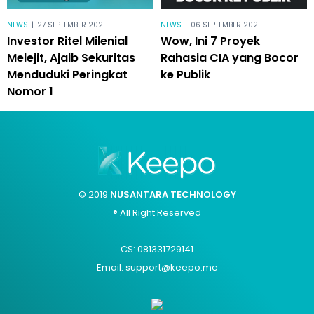
NEWS
|
27 SEPTEMBER 2021
NEWS
|
06 SEPTEMBER 2021
Investor Ritel Milenial
Wow, Ini 7 Proyek
Melejit, Ajaib Sekuritas
Rahasia CIA yang Bocor
Menduduki Peringkat
ke Publik
Nomor 1
© 2019
NUSANTARA TECHNOLOGY
® All Right Reserved
CS: 081331729141
Email: support@keepo.me