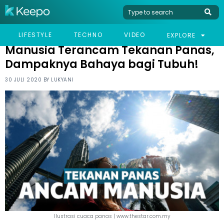
HOME
NEWS
MANUSIA TERANCAM TEKANAN PANAS, DAMPAKNYA BAHAYA
LIFESTYLE
TECHNO
VIDEO
EXPLORE
BAGI TUBUH!
Manusia Terancam Tekanan Panas,
Dampaknya Bahaya bagi Tubuh!
30 JULI 2020 BY
LUKYANI
Ilustrasi cuaca panas | www.thestar.com.my