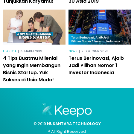
Tunjukkan Karyamu!
30 Asia 2019
LIFESTYLE
|
15 MARET 2019
NEWS
|
20 OKTOBER 2023
4 Tips Buatmu Milenial
Terus Berinovasi, Ajaib
yang Ingin Membangun
Jadi Pilihan Nomor 1
Bisnis Startup. Yuk
Investor Indonesia
Sukses di Usia Muda!
© 2019
NUSANTARA TECHNOLOGY
® All Right Reserved