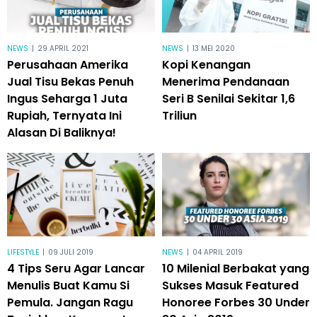
NEWS
|
29 APRIL 2021
NEWS
|
13 MEI 2020
Perusahaan Amerika
Kopi Kenangan
Jual Tisu Bekas Penuh
Menerima Pendanaan
Ingus Seharga 1 Juta
Seri B Senilai Sekitar 1,6
Rupiah, Ternyata Ini
Triliun
Alasan Di Baliknya!
LIFESTYLE
|
09 JULI 2019
NEWS
|
04 APRIL 2019
4 Tips Seru Agar Lancar
10 Milenial Berbakat yang
Menulis Buat Kamu Si
Sukses Masuk Featured
Pemula. Jangan Ragu
Honoree Forbes 30 Under