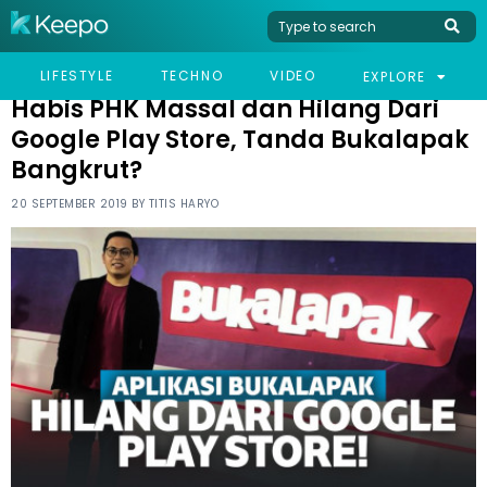
HOME
NEWS
HABIS PHK MASSAL DAN HILANG DARI GOOGLE PLAY STORE,
LIFESTYLE
TECHNO
VIDEO
EXPLORE
TANDA BUKALAPAK BANGKRUT?
Habis PHK Massal dan Hilang Dari
Google Play Store, Tanda Bukalapak
Bangkrut?
20 SEPTEMBER 2019 BY
TITIS HARYO