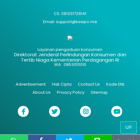
CS: 081331729141
Email: support@keepo.me
Layanan pengaduan konsumen
Direktorat Jenderal Perlindungan Konsumen dan
Tertib Niaga Kementerian Perdagangan RI
WA : 085311111010
Advertisement
Hak Cipta
Contact Us
Kode Etik
About Us
Privacy Policy
Sitemap
UP