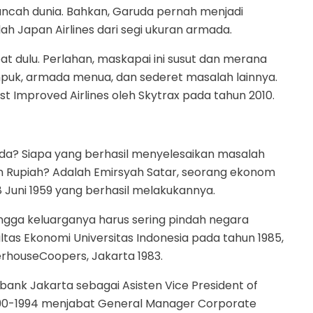
kancah dunia. Bahkan, Garuda pernah menjadi
lah Japan Airlines dari segi ukuran armada.
t dulu. Perlahan, maskapai ini susut dan merana
mpuk, armada menua, dan sederet masalah lainnya.
t Improved Airlines oleh Skytrax pada tahun 2010.
ruda? Siapa yang berhasil menyelesaikan masalah
n Rupiah? Adalah Emirsyah Satar, seorang ekonom
 Juni 1959 yang berhasil melakukannya.
ingga keluarganya harus sering pindah negara
ltas Ekonomi Universitas Indonesia pada tahun 1985,
terhouseCoopers, Jakarta 1983.
ank Jakarta sebagai Asisten Vice President of
990-1994 menjabat General Manager Corporate