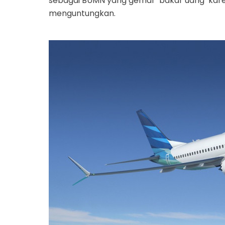
sebagai BUMN yang gemar ‘bakar uang’ kar
menguntungkan.