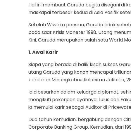
Hal ini membuat Garuda begitu disegani di 
maskapai terbesar kedua di Asia Pasifik sete
Setelah Wiweko pensiun, Garuda tidak seheba
pada saat Krisis Moneter 1998. Utang menu
Kini, Garuda merupakan salah satu World Mos
1. Awal Karir
Siapa yang berada di balik kisah sukses Ga
utang Garuda yang konon mencapai triliuna
berdarah Minangkabau kelahiran Jakarta, 28
Ia dibesarkan dalam keluarga diplomat, seh
mengikuti pekerjaan ayahnya. Lulus dari Faku
ia memulai karir sebagai Auditor di Pricewa
Dua tahun kemudian, bergabung dengan Citib
Corporate Banking Group. Kemudian, dari 1