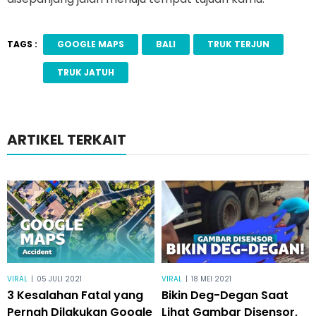
TAGS :
GOOGLE MAPS
BALI
TRUK TERJUN
TRUK JATUH
ARTIKEL TERKAIT
VIRAL
|
05 JULI 2021
VIRAL
|
18 MEI 2021
3 Kesalahan Fatal yang
Bikin Deg-Degan Saat
Pernah Dilakukan Google
Lihat Gambar Disensor,