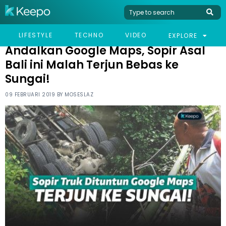
HOME
NEWS
ANDALKAN GOOGLE MAPS, SOPIR ASAL BALI INI MALAH TERJUN
LIFESTYLE
TECHNO
VIDEO
EXPLORE
BEBAS KE SUNGAI!
Andalkan Google Maps, Sopir Asal
Bali ini Malah Terjun Bebas ke
Sungai!
09 FEBRUARI 2019 BY
MOSESLAZ