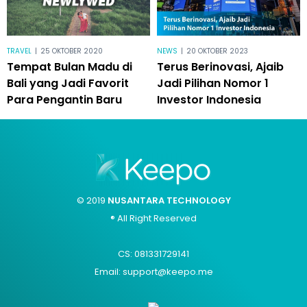
TRAVEL
|
25 OKTOBER 2020
NEWS
|
20 OKTOBER 2023
Tempat Bulan Madu di
Terus Berinovasi, Ajaib
Bali yang Jadi Favorit
Jadi Pilihan Nomor 1
Para Pengantin Baru
Investor Indonesia
© 2019
NUSANTARA TECHNOLOGY
® All Right Reserved
CS: 081331729141
Email: support@keepo.me