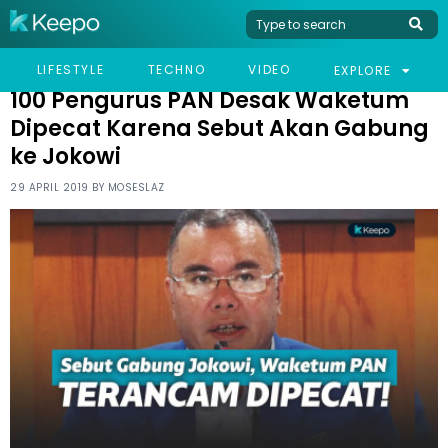
HOME
NEWS
100 PENGURUS PAN DESAK WAKETUM DIPECAT KARENA SEBUT
LIFESTYLE
TECHNO
VIDEO
EXPLORE
AKAN GABUNG KE JOKOWI
100 Pengurus PAN Desak Waketum
Dipecat Karena Sebut Akan Gabung
ke Jokowi
29 APRIL 2019 BY
MOSESLAZ