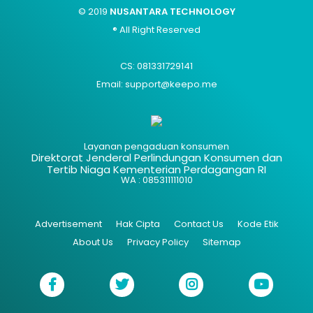
© 2019
NUSANTARA TECHNOLOGY
® All Right Reserved
CS: 081331729141
Email: support@keepo.me
Layanan pengaduan konsumen
Direktorat Jenderal Perlindungan Konsumen dan
Tertib Niaga Kementerian Perdagangan RI
WA : 085311111010
Advertisement
Hak Cipta
Contact Us
Kode Etik
About Us
Privacy Policy
Sitemap