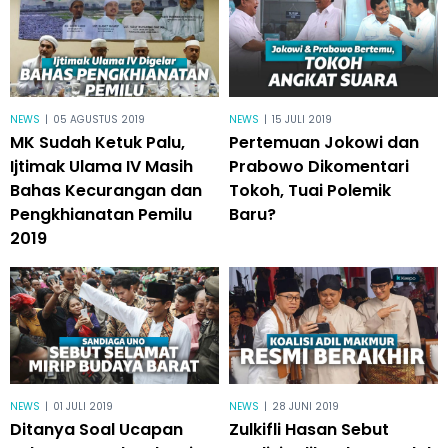
NEWS
|
05 AGUSTUS 2019
NEWS
|
15 JULI 2019
MK Sudah Ketuk Palu,
Pertemuan Jokowi dan
Ijtimak Ulama IV Masih
Prabowo Dikomentari
Bahas Kecurangan dan
Tokoh, Tuai Polemik
Pengkhianatan Pemilu
Baru?
2019
NEWS
|
01 JULI 2019
NEWS
|
28 JUNI 2019
Ditanya Soal Ucapan
Zulkifli Hasan Sebut