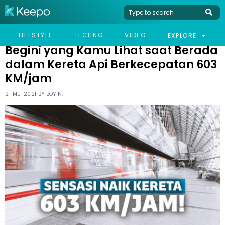
HOME
LIFESTYLE
BEGINI YANG KAMU LIHAT SAAT BERADA DALAM KERETA API
LIFESTYLE
TECHNO
VIDEO
EXPLORE
BERKECEPATAN 603 KM/JAM
Begini yang Kamu Lihat saat Berada
dalam Kereta Api Berkecepatan 603
KM/jam
21 MEI 2021 BY
BOY N.