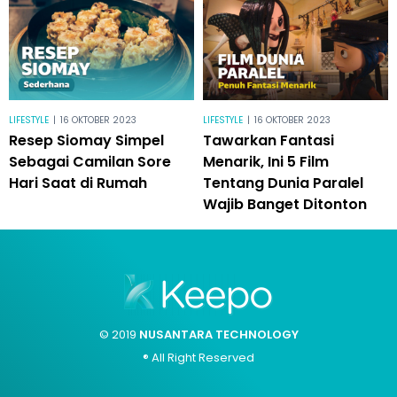
LIFESTYLE
|
16 OKTOBER 2023
LIFESTYLE
|
16 OKTOBER 2023
Resep Siomay Simpel
Tawarkan Fantasi
Sebagai Camilan Sore
Menarik, Ini 5 Film
Hari Saat di Rumah
Tentang Dunia Paralel
Wajib Banget Ditonton
© 2019
NUSANTARA TECHNOLOGY
® All Right Reserved