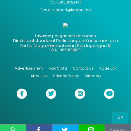
CS: 081331729141
Email: support@keepo.me
Layanan pengaduan konsumen
Direktorat Jenderal Perlindungan Konsumen dan
Tertib Niaga Kementerian Perdagangan RI
WA : 085311111010
Advertisement
Hak Cipta
Contact Us
Kode Etik
About Us
Privacy Policy
Sitemap
UP
Copy Link