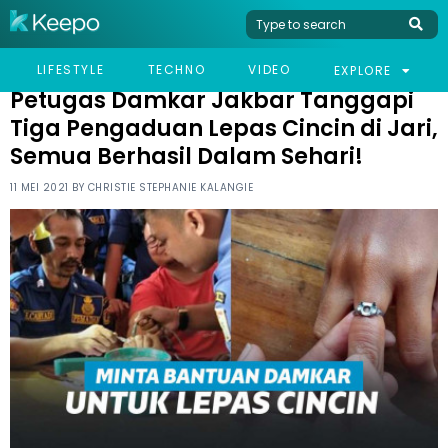
HOME
LIFESTYLE
PETUGAS DAMKAR JAKBAR TANGGAPI TIGA PENGADUAN LEPAS
LIFESTYLE
TECHNO
VIDEO
EXPLORE
CINCIN DI JARI, SEMUA BERHASIL DALAM SEHARI!
Petugas Damkar Jakbar Tanggapi
Tiga Pengaduan Lepas Cincin di Jari,
Semua Berhasil Dalam Sehari!
11 MEI 2021 BY
CHRISTIE STEPHANIE KALANGIE