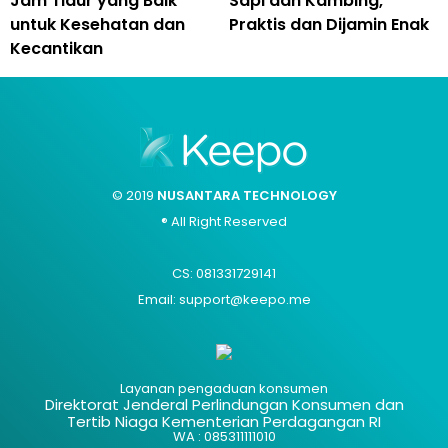
Jam Tidur yang Baik
Sapi dan Kambing,
untuk Kesehatan dan
Praktis dan Dijamin Enak
Kecantikan
© 2019
NUSANTARA TECHNOLOGY
® All Right Reserved
CS: 081331729141
Email: support@keepo.me
Layanan pengaduan konsumen
Direktorat Jenderal Perlindungan Konsumen dan
Tertib Niaga Kementerian Perdagangan RI
WA : 085311111010