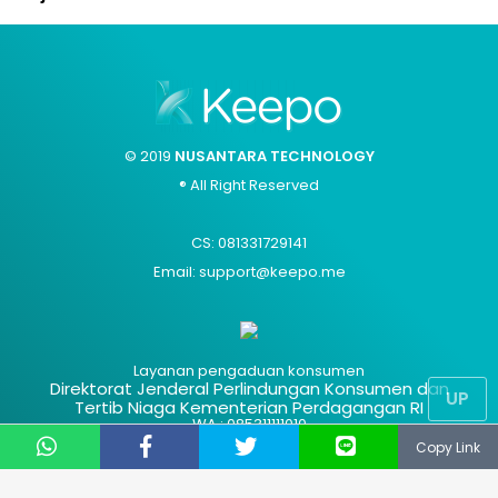
© 2019
NUSANTARA TECHNOLOGY
® All Right Reserved
CS: 081331729141
Email: support@keepo.me
Layanan pengaduan konsumen
Direktorat Jenderal Perlindungan Konsumen dan
UP
Tertib Niaga Kementerian Perdagangan RI
WA : 085311111010
Copy Link
Advertisement
Hak Cipta
Contact Us
Kode Etik