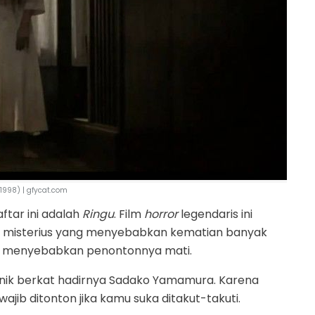
1998) | gfycat.com
tar ini adalah
Ringu
. Film
horror
legendaris ini
n misterius yang menyebabkan kematian banyak
ang menyebabkan penontonnya mati.
konik berkat hadirnya Sadako Yamamura. Karena
jib ditonton jika kamu suka ditakut-takuti.