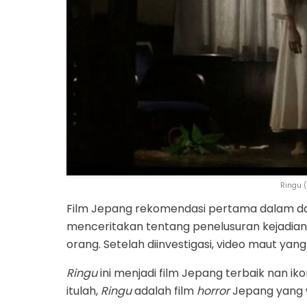
Ringu (
Film Jepang rekomendasi pertama dalam daf
menceritakan tentang penelusuran kejadia
orang. Setelah diinvestigasi, video maut y
Ringu
ini menjadi film Jepang terbaik nan i
itulah,
Ringu
adalah film
horror
Jepang yang wa