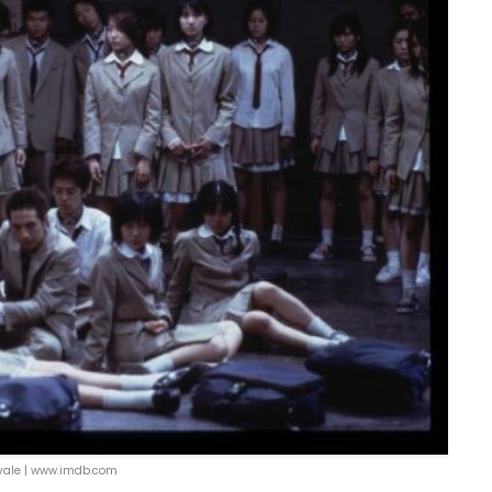
oyale | www.imdb.com