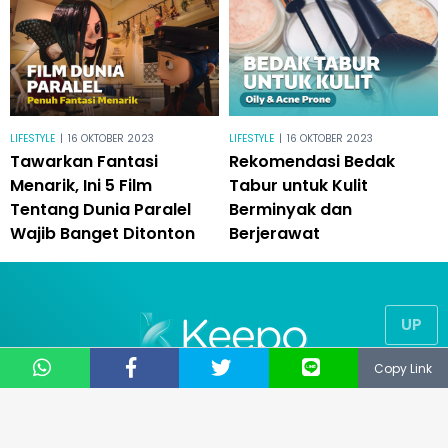
LIFESTYLE
|
16 OKTOBER 2023
LIFESTYLE
|
16 OKTOBER 2023
Tawarkan Fantasi
Rekomendasi Bedak
Menarik, Ini 5 Film
Tabur untuk Kulit
Tentang Dunia Paralel
Berminyak dan
Wajib Banget Ditonton
Berjerawat
UP
Copy Link
© 2019
NUSANTARA TECHNOLOGY
® All Right Reserved