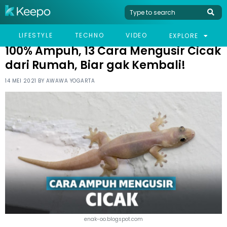
HOME
LIFESTYLE
100% AMPUH, 13 CARA MENGUSIR CICAK DARI RUMAH, BIAR
LIFESTYLE
TECHNO
VIDEO
EXPLORE
GAK KEMBALI!
100% Ampuh, 13 Cara Mengusir Cicak
dari Rumah, Biar gak Kembali!
14 MEI 2021 BY
AWAWA YOGARTA
enak-oo.blogspot.com