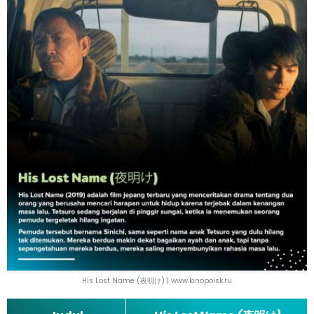
His Lost Name (夜明け) | www.kinopoisk.ru