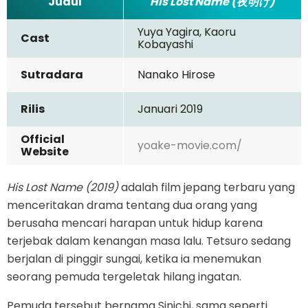
Judul
His Lost Name (夜明け)
Yuya Yagira, Kaoru
Cast
Kobayashi
Sutradara
Nanako Hirose
Rilis
Januari 2019
Official
yoake-movie.com/
Website
His Lost Name (2019)
adalah film jepang terbaru yang
menceritakan drama tentang dua orang yang
berusaha mencari harapan untuk hidup karena
terjebak dalam kenangan masa lalu. Tetsuro sedang
berjalan di pinggir sungai, ketika ia menemukan
seorang pemuda tergeletak hilang ingatan.
Pemuda tersebut bernama Sinichi, sama seperti