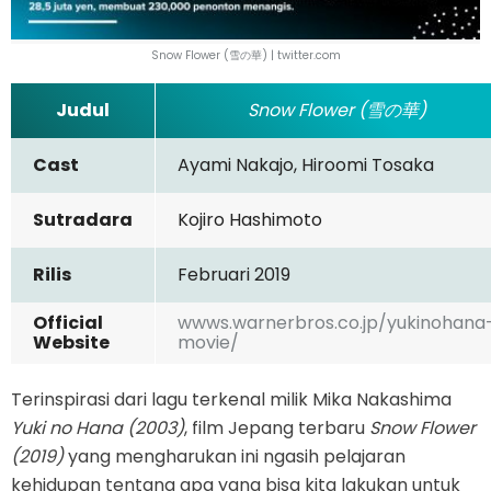
Snow Flower (雪の華) | twitter.com
Judul
Snow Flower (雪の華)
Cast
Ayami Nakajo, Hiroomi Tosaka
Sutradara
Kojiro Hashimoto
Rilis
Februari 2019
Official
wwws.warnerbros.co.jp/yukinohana
Website
movie/
Terinspirasi dari lagu terkenal milik Mika Nakashima
Yuki no Hana (2003)
, film Jepang terbaru
Snow Flower
(2019)
yang mengharukan ini ngasih pelajaran
kehidupan tentang apa yang bisa kita lakukan untuk