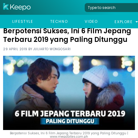
HOME
LIFESTYLE
BERPOTENSI SUKSES, INI 6 FILM JEPANG TERBARU 2019 YANG
LIFESTYLE
TECHNO
VIDEO
EXPLORE
PALING DITUNGGU
Berpotensi Sukses, Ini 6 Film Jepang
Terbaru 2019 yang Paling Ditunggu
29 APRIL 2019 BY
JULIARTO WONGOSARI
Berpotensi Sukses, Ini 6 Film Jepang Terbaru 2019 yang Paling Ditunggu |
www.megabites.com.ph