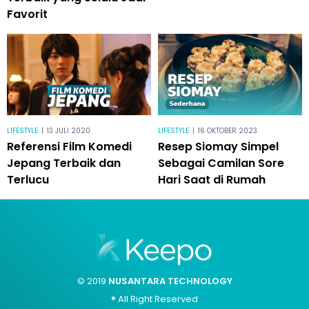
Favorit
LIFESTYLE
|
13 JULI 2020
LIFESTYLE
|
16 OKTOBER 2023
Referensi Film Komedi
Resep Siomay Simpel
Jepang Terbaik dan
Sebagai Camilan Sore
Terlucu
Hari Saat di Rumah
© 2019
NUSANTARA TECHNOLOGY
® All Right Reserved