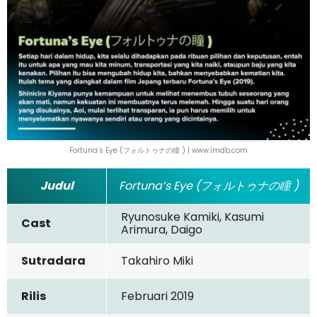
Fortuna’s Eye (フォルトゥナの瞳 ) | www.imdb.com
Judul
Fortuna’s Eye (フォルトゥナの瞳 )
Ryunosuke Kamiki, Kasumi
Cast
Arimura, Daigo
Sutradara
Takahiro Miki
Rilis
Februari 2019