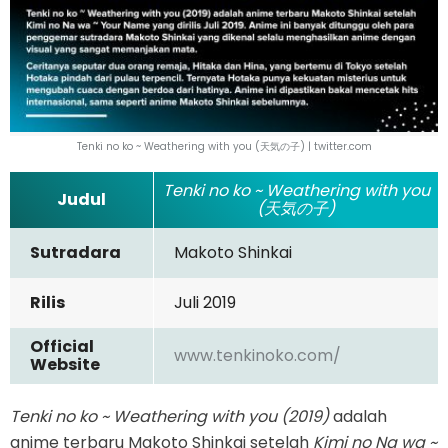
Tenki no ko ~ Weathering with you (天気の子) | twitter.com
Tenki no ko ~ Weathering with you
Judul
(天気の子)
Sutradara
Makoto Shinkai
Rilis
Juli 2019
Official
www.tenkinoko.com/
Website
Tenki no ko ~ Weathering with you (2019)
adalah
anime terbaru Makoto Shinkai setelah
Kimi no Na wa ~