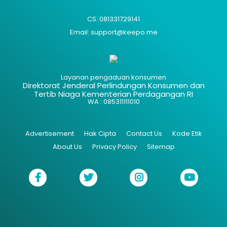
CS: 081331729141
Email: support@keepo.me
Layanan pengaduan konsumen
Direktorat Jenderal Perlindungan Konsumen dan
Tertib Niaga Kementerian Perdagangan RI
WA : 085311111010
Advertisement
Hak Cipta
Contact Us
Kode Etik
About Us
Privacy Policy
Sitemap