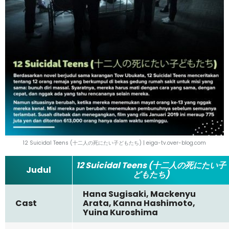
12 Suicidal Teens (十二人の死にたい子どもたち) | eiga-tv.over-blog.com
12 Suicidal Teens (十二人の死にたい子
Judul
どもたち)
Hana Sugisaki, Mackenyu
Cast
Arata, Kanna Hashim
oto,
Yuina Kuroshima