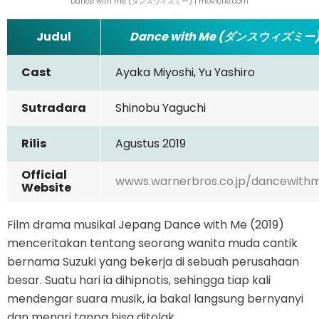
Dance with me (ダンスウィズミー) | moviche.com
Judul
Dance with Me (ダンスウィズミー
Cast
Ayaka Miyoshi, Yu Yashiro
Sutradara
Shinobu Yaguchi
Rilis
Agustus 2019
Official
wwws.warnerbros.co.jp/dancewith
Website
Film drama musikal Jepang Dance with Me (2019)
menceritakan tentang seorang wanita muda cantik
bernama Suzuki yang bekerja di sebuah perusahaan
besar. Suatu hari ia dihipnotis, sehingga tiap kali
mendengar suara musik, ia bakal langsung bernyanyi
dan menari tanpa bisa ditolak.