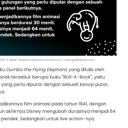
oll-A-Book" sebelum dibuat animasinya. | www.goodreads.com
uku
Dumbo the Flying Elephant
, yang ditulis oleh
nak tersebut berupa buku "Roll-A-Book", yaitu
 yang perlu diputar dengan sebuah kenop putar,
ya.
dikannya film animasi pada tahun 1941, dengan
un akhirnya Disney mengubah durasinya menjadi 64
rpendek. Sedangkan untuk live action-nya,