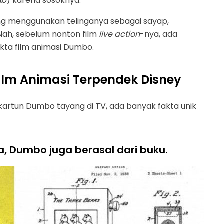
mb
) karena sosoknya.
ang menggunakan telinganya sebagai sayap,
 Nah, sebelum nonton film
live action
-nya, ada
akta film animasi Dumbo.
Film Animasi Terpendek Disney
kartun Dumbo tayang di TV, ada banyak fakta unik
a, Dumbo juga berasal dari buku.