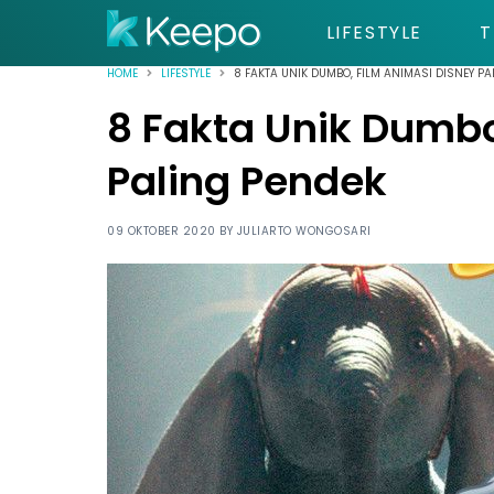
LIFESTYLE
T
HOME
LIFESTYLE
8 FAKTA UNIK DUMBO, FILM ANIMASI DISNEY P
8 Fakta Unik Dumbo
Paling Pendek
09 OKTOBER 2020 BY
JULIARTO WONGOSARI