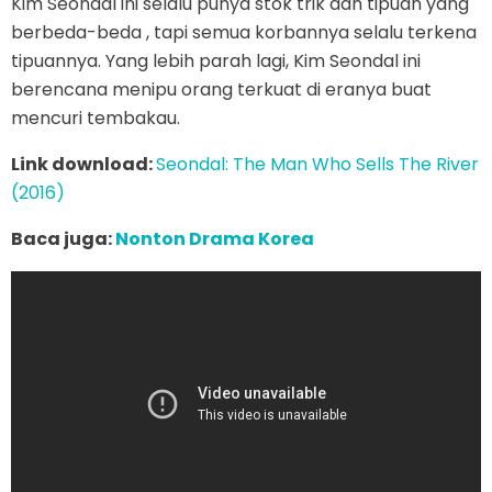
Kim Seondal ini selalu punya stok trik dan tipuan yang
berbeda-beda , tapi semua korbannya selalu terkena
tipuannya. Yang lebih parah lagi, Kim Seondal ini
berencana menipu orang terkuat di eranya buat
mencuri tembakau.
Link download:
Seondal: The Man Who Sells The River
(2016)
Baca juga:
Nonton Drama Korea