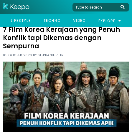
HOME
LIFESTYLE
7 FILM KOREA KERAJAAN YANG PENUH KONFLIK TAPI DIKEMAS
LIFESTYLE
TECHNO
VIDEO
EXPLORE
DENGAN SEMPURNA
7 Film Korea Kerajaan yang Penuh
Konflik tapi Dikemas dengan
Sempurna
05 OKTOBER 2020 BY
STEPHANIE PUTRI