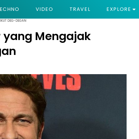
ECHNO
VIDEO
TRAVEL
EXPLORE
 IKUT DEG-DEGAN
er yang Mengajak
gan