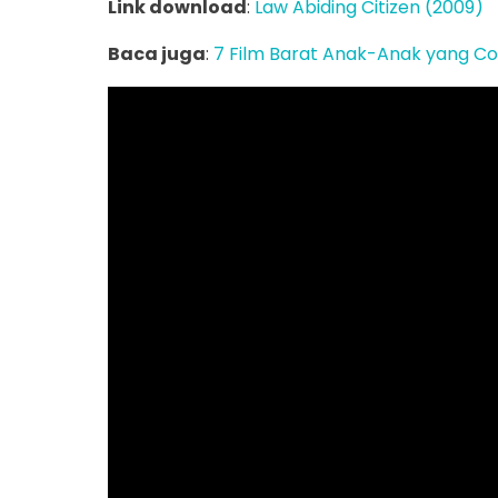
Link download
:
Law Abiding Citizen (2009)
Baca juga
:
7 Film Barat Anak-Anak yang Co