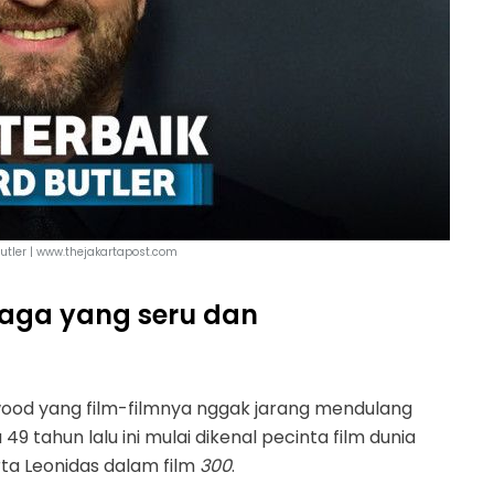
Butler | www.thejakartapost.com
laga yang seru dan
ywood yang film-filmnya nggak jarang mendulang
49 tahun lalu ini mulai dikenal pecinta film dunia
ta Leonidas dalam film
300
.