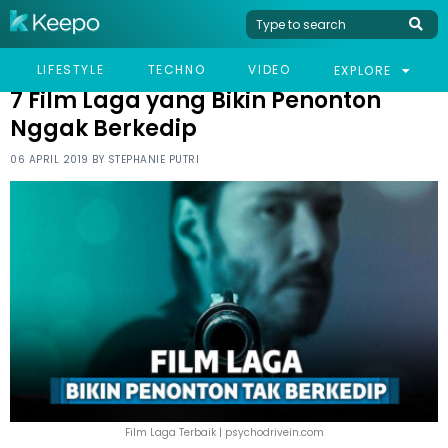
HOME
LIFESTYLE
7 FILM LAGA YANG BIKIN PENONTON NGGAK BERKEDIP
LIFESTYLE
TECHNO
VIDEO
EXPLORE
7 Film Laga yang Bikin Penonton
Nggak Berkedip
06 APRIL 2019 BY
STEPHANIE PUTRI
Film Laga Terbaik | psychodrivein.com